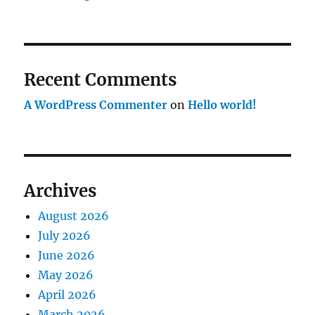
Recent Comments
A WordPress Commenter
on
Hello world!
Archives
August 2026
July 2026
June 2026
May 2026
April 2026
March 2026