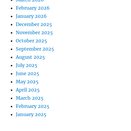
February 2026
January 2026
December 2025
November 2025
October 2025
September 2025
August 2025
July 2025
June 2025
May 2025
April 2025
March 2025
February 2025
January 2025