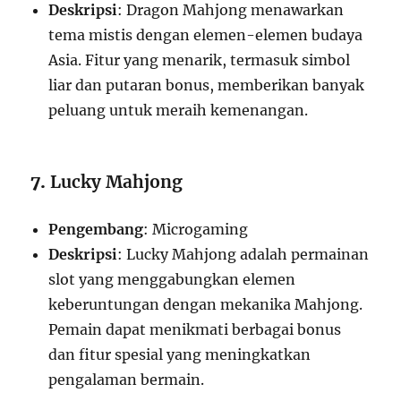
Deskripsi
: Dragon Mahjong menawarkan
tema mistis dengan elemen-elemen budaya
Asia. Fitur yang menarik, termasuk simbol
liar dan putaran bonus, memberikan banyak
peluang untuk meraih kemenangan.
7.
Lucky Mahjong
Pengembang
: Microgaming
Deskripsi
: Lucky Mahjong adalah permainan
slot yang menggabungkan elemen
keberuntungan dengan mekanika Mahjong.
Pemain dapat menikmati berbagai bonus
dan fitur spesial yang meningkatkan
pengalaman bermain.