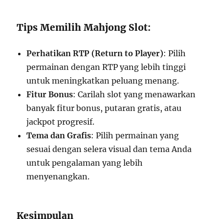
Tips Memilih Mahjong Slot:
Perhatikan RTP (Return to Player)
: Pilih
permainan dengan RTP yang lebih tinggi
untuk meningkatkan peluang menang.
Fitur Bonus
: Carilah slot yang menawarkan
banyak fitur bonus, putaran gratis, atau
jackpot progresif.
Tema dan Grafis
: Pilih permainan yang
sesuai dengan selera visual dan tema Anda
untuk pengalaman yang lebih
menyenangkan.
Kesimpulan