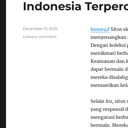
Indonesia Terper
Posted
December 31, 2025
home4d
Situs s
on
on
Leave a comment
menyenangkan d
Aplikasi
Dengan koleksi 
Pembawa
menikmati berba
Kemenangan
Indonesia
Keamanan dan ke
Terpercaya
dapat bermain d
Berlisensi
mereka disalahg
Resmi
memastikan kel
Selain itu, situ
yang responsif 
mengatasi berba
bermain. Merek