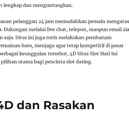
n lengkap dan menguntungkan.
ayanan pelanggan 24 jam memudahkan pemain mengatas
a. Dukungan melalui live chat, telepon, maupun email si
saja. Situs ini juga rutin melakukan pembaruan
ermainan baru, menjaga agar tetap kompetitif di pasar
erbagai keunggulan tersebut, 4D Situs Slot Hari Ini
pilihan utama bagi pencinta slot daring.
4D dan Rasakan