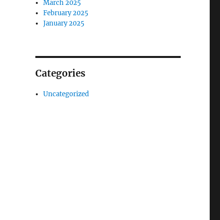
March 2025
February 2025
January 2025
Categories
Uncategorized