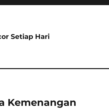
or Setiap Hari
wa Kemenangan