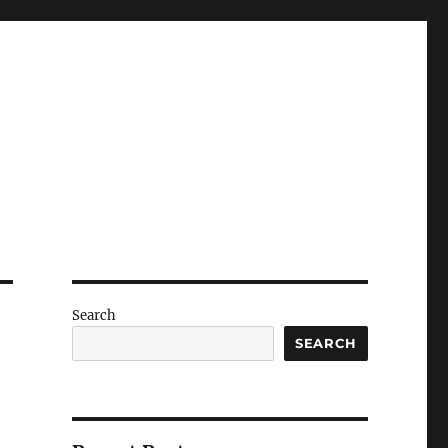
Search
SEARCH