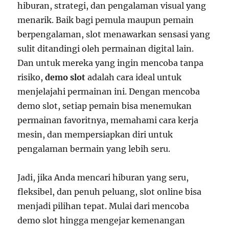
hiburan, strategi, dan pengalaman visual yang
menarik. Baik bagi pemula maupun pemain
berpengalaman, slot menawarkan sensasi yang
sulit ditandingi oleh permainan digital lain.
Dan untuk mereka yang ingin mencoba tanpa
risiko,
demo slot
adalah cara ideal untuk
menjelajahi permainan ini. Dengan mencoba
demo slot, setiap pemain bisa menemukan
permainan favoritnya, memahami cara kerja
mesin, dan mempersiapkan diri untuk
pengalaman bermain yang lebih seru.
Jadi, jika Anda mencari hiburan yang seru,
fleksibel, dan penuh peluang, slot online bisa
menjadi pilihan tepat. Mulai dari mencoba
demo slot hingga mengejar kemenangan