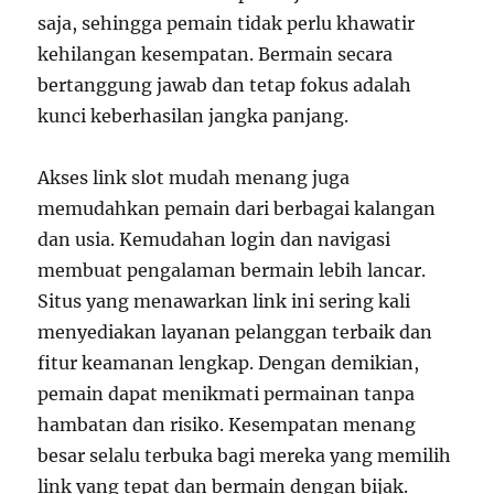
saja, sehingga pemain tidak perlu khawatir
kehilangan kesempatan. Bermain secara
bertanggung jawab dan tetap fokus adalah
kunci keberhasilan jangka panjang.
Akses link slot mudah menang juga
memudahkan pemain dari berbagai kalangan
dan usia. Kemudahan login dan navigasi
membuat pengalaman bermain lebih lancar.
Situs yang menawarkan link ini sering kali
menyediakan layanan pelanggan terbaik dan
fitur keamanan lengkap. Dengan demikian,
pemain dapat menikmati permainan tanpa
hambatan dan risiko. Kesempatan menang
besar selalu terbuka bagi mereka yang memilih
link yang tepat dan bermain dengan bijak.