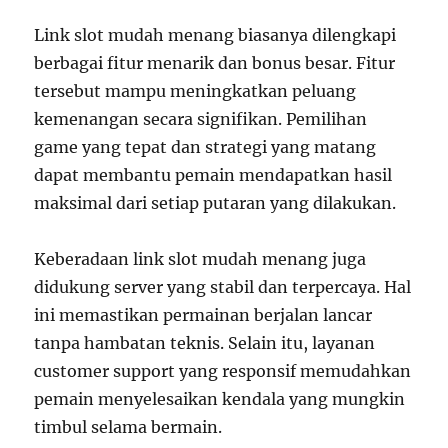
Link slot mudah menang biasanya dilengkapi
berbagai fitur menarik dan bonus besar. Fitur
tersebut mampu meningkatkan peluang
kemenangan secara signifikan. Pemilihan
game yang tepat dan strategi yang matang
dapat membantu pemain mendapatkan hasil
maksimal dari setiap putaran yang dilakukan.
Keberadaan link slot mudah menang juga
didukung server yang stabil dan terpercaya. Hal
ini memastikan permainan berjalan lancar
tanpa hambatan teknis. Selain itu, layanan
customer support yang responsif memudahkan
pemain menyelesaikan kendala yang mungkin
timbul selama bermain.