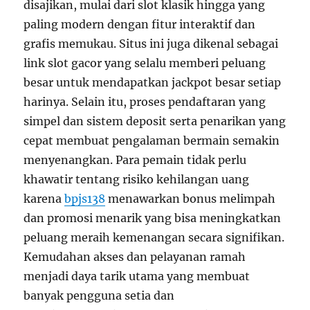
disajikan, mulai dari slot klasik hingga yang
paling modern dengan fitur interaktif dan
grafis memukau. Situs ini juga dikenal sebagai
link slot gacor yang selalu memberi peluang
besar untuk mendapatkan jackpot besar setiap
harinya. Selain itu, proses pendaftaran yang
simpel dan sistem deposit serta penarikan yang
cepat membuat pengalaman bermain semakin
menyenangkan. Para pemain tidak perlu
khawatir tentang risiko kehilangan uang
karena
bpjs138
menawarkan bonus melimpah
dan promosi menarik yang bisa meningkatkan
peluang meraih kemenangan secara signifikan.
Kemudahan akses dan pelayanan ramah
menjadi daya tarik utama yang membuat
banyak pengguna setia dan