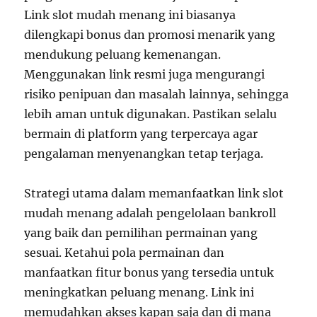
Link slot mudah menang ini biasanya
dilengkapi bonus dan promosi menarik yang
mendukung peluang kemenangan.
Menggunakan link resmi juga mengurangi
risiko penipuan dan masalah lainnya, sehingga
lebih aman untuk digunakan. Pastikan selalu
bermain di platform yang terpercaya agar
pengalaman menyenangkan tetap terjaga.
Strategi utama dalam memanfaatkan link slot
mudah menang adalah pengelolaan bankroll
yang baik dan pemilihan permainan yang
sesuai. Ketahui pola permainan dan
manfaatkan fitur bonus yang tersedia untuk
meningkatkan peluang menang. Link ini
memudahkan akses kapan saja dan di mana