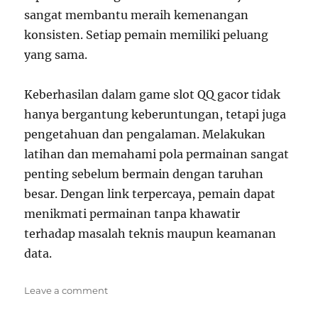
sangat membantu meraih kemenangan
konsisten. Setiap pemain memiliki peluang
yang sama.
Keberhasilan dalam game slot QQ gacor tidak
hanya bergantung keberuntungan, tetapi juga
pengetahuan dan pengalaman. Melakukan
latihan dan memahami pola permainan sangat
penting sebelum bermain dengan taruhan
besar. Dengan link terpercaya, pemain dapat
menikmati permainan tanpa khawatir
terhadap masalah teknis maupun keamanan
data.
on
Leave a comment
Situs