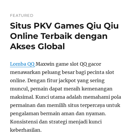
Slot
Gacor
FEATURED
Hari
Situs PKV Games Qiu Qiu
Ini
Server
Online Terbaik dengan
Terbaik
Auto
Akses Global
Maxwin
Lomba QQ
Maxwin game slot QQ gacor
menawarkan peluang besar bagi pecinta slot
online. Dengan fitur jackpot yang sering
muncul, pemain dapat meraih kemenangan
maksimal. Kunci utama adalah memahami pola
permainan dan memilih situs terpercaya untuk
pengalaman bermain aman dan nyaman.
Konsistensi dan strategi menjadi kunci
keberhasilan.