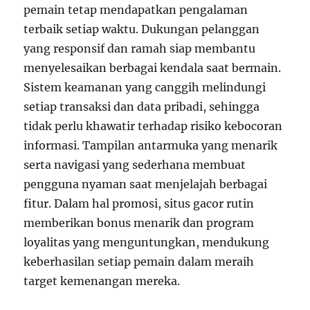
pemain tetap mendapatkan pengalaman
terbaik setiap waktu. Dukungan pelanggan
yang responsif dan ramah siap membantu
menyelesaikan berbagai kendala saat bermain.
Sistem keamanan yang canggih melindungi
setiap transaksi dan data pribadi, sehingga
tidak perlu khawatir terhadap risiko kebocoran
informasi. Tampilan antarmuka yang menarik
serta navigasi yang sederhana membuat
pengguna nyaman saat menjelajah berbagai
fitur. Dalam hal promosi, situs gacor rutin
memberikan bonus menarik dan program
loyalitas yang menguntungkan, mendukung
keberhasilan setiap pemain dalam meraih
target kemenangan mereka.