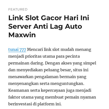
PKV
Games
FEATURED
Qiu
Link Slot Gacor Hari Ini
Qiu
Online
Server Anti Lag Auto
Terbaik
dengan
Maxwin
Akses
Global
tunai 777
Mencari link slot mudah menang
menjadi prioritas utama para pecinta
permainan daring. Dengan akses yang simpel
dan menyediakan peluang besar, situs ini
menawarkan pengalaman bermain yang
menyenangkan serta menguntungkan.
Keamanan serta kepercayaan juga menjadi
faktor utama yang membuat pemain nyaman
berinvestasi di platform ini.