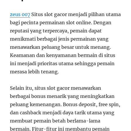
Maxwin
zeus 007
Situs slot gacor menjadi pilihan utama
bagi pecinta permainan slot online. Dengan
reputasi yang terpercaya, pemain dapat
menikmati berbagai jenis permainan yang
menawarkan peluang besar untuk menang.
Keamanan dan kenyamanan bermain di situs
ini menjadi prioritas utama sehingga pemain
merasa lebih tenang.
Selain itu, situs slot gacor menawarkan
berbagai bonus menarik yang meningkatkan
peluang kemenangan. Bonus deposit, free spin,
dan cashback menjadi daya tarik utama yang
membuat pemain betah berlama-lama
bermain. Fitur-fitur ini membantu pemain