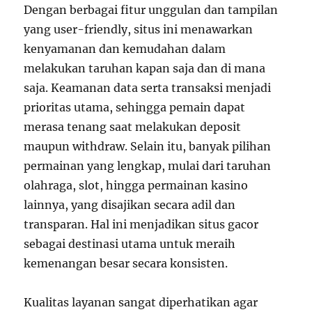
Dengan berbagai fitur unggulan dan tampilan
yang user-friendly, situs ini menawarkan
kenyamanan dan kemudahan dalam
melakukan taruhan kapan saja dan di mana
saja. Keamanan data serta transaksi menjadi
prioritas utama, sehingga pemain dapat
merasa tenang saat melakukan deposit
maupun withdraw. Selain itu, banyak pilihan
permainan yang lengkap, mulai dari taruhan
olahraga, slot, hingga permainan kasino
lainnya, yang disajikan secara adil dan
transparan. Hal ini menjadikan situs gacor
sebagai destinasi utama untuk meraih
kemenangan besar secara konsisten.
Kualitas layanan sangat diperhatikan agar