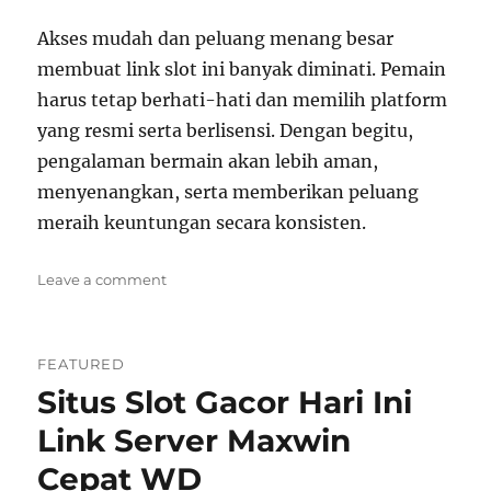
Akses mudah dan peluang menang besar
membuat link slot ini banyak diminati. Pemain
harus tetap berhati-hati dan memilih platform
yang resmi serta berlisensi. Dengan begitu,
pengalaman bermain akan lebih aman,
menyenangkan, serta memberikan peluang
meraih keuntungan secara konsisten.
on
Leave a comment
Link
Slot
Gacor
FEATURED
Hari
Situs Slot Gacor Hari Ini
Ini
Server
Link Server Maxwin
Anti
Lag
Cepat WD
Auto