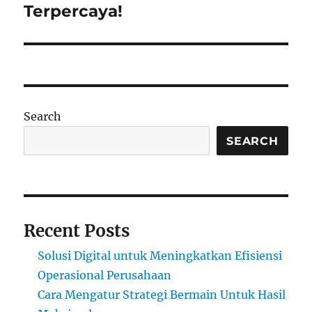
Terpercaya!
Search
SEARCH
Recent Posts
Solusi Digital untuk Meningkatkan Efisiensi
Operasional Perusahaan
Cara Mengatur Strategi Bermain Untuk Hasil