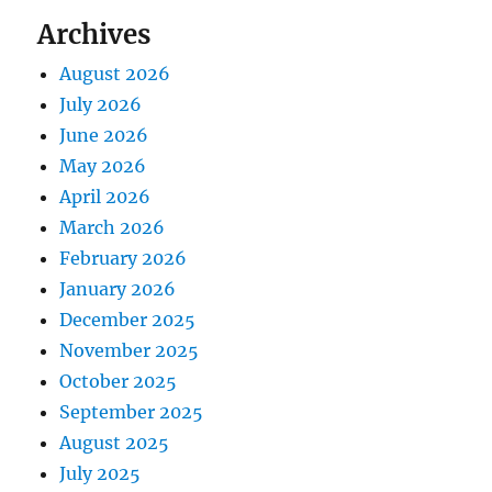
Archives
August 2026
July 2026
June 2026
May 2026
April 2026
March 2026
February 2026
January 2026
December 2025
November 2025
October 2025
September 2025
August 2025
July 2025