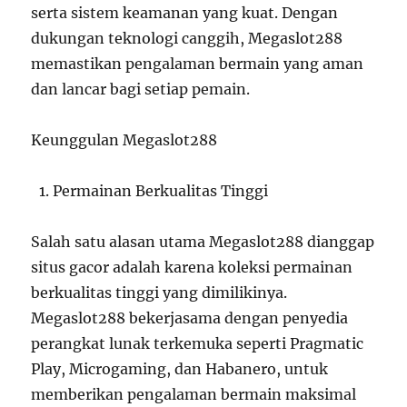
serta sistem keamanan yang kuat. Dengan
dukungan teknologi canggih, Megaslot288
memastikan pengalaman bermain yang aman
dan lancar bagi setiap pemain.
Keunggulan Megaslot288
Permainan Berkualitas Tinggi
Salah satu alasan utama Megaslot288 dianggap
situs gacor adalah karena koleksi permainan
berkualitas tinggi yang dimilikinya.
Megaslot288 bekerjasama dengan penyedia
perangkat lunak terkemuka seperti Pragmatic
Play, Microgaming, dan Habanero, untuk
memberikan pengalaman bermain maksimal