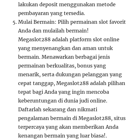
lakukan deposit menggunakan metode
pembayaran yang tersedia.
Mulai Bermain: Pilih permainan slot favorit
Anda dan mulailah bermain!
Megaslot288 adalah platform slot online
yang menyenangkan dan aman untuk
bermain. Menawarkan berbagai jenis
permainan berkualitas, bonus yang
menarik, serta dukungan pelanggan yang
cepat tanggap, Megaslot288 adalah pilihan
tepat bagi Anda yang ingin mencoba
keberuntungan di dunia judi online.
Daftarlah sekarang dan nikmati
pengalaman bermain di Megaslot288, situs
terpercaya yang akan memberikan Anda
kenangan bermain yang luar biasa!.