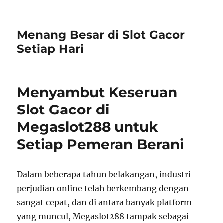
Menang Besar di Slot Gacor
Setiap Hari
Menyambut Keseruan
Slot Gacor di
Megaslot288 untuk
Setiap Pemeran Berani
Dalam beberapa tahun belakangan, industri
perjudian online telah berkembang dengan
sangat cepat, dan di antara banyak platform
yang muncul, Megaslot288 tampak sebagai