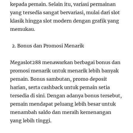
kepada pemain. Selain itu, variasi permainan
yang tersedia sangat bervariasi, mulai dari slot
klasik hingga slot modern dengan grafik yang
memukau.
Bonus dan Promosi Menarik
Megaslot288 menawarkan berbagai bonus dan
promosi menarik untuk menarik lebih banyak
pemain. Bonus sambutan, promo deposit
harian, serta cashback untuk pemain setia
tersedia di sini. Dengan adanya bonus tersebut,
pemain mendapat peluang lebih besar untuk
menambah saldo dan meraih kemenangan
yang lebih tinggi.