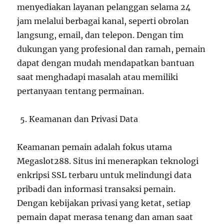
menyediakan layanan pelanggan selama 24
jam melalui berbagai kanal, seperti obrolan
langsung, email, dan telepon. Dengan tim
dukungan yang profesional dan ramah, pemain
dapat dengan mudah mendapatkan bantuan
saat menghadapi masalah atau memiliki
pertanyaan tentang permainan.
Keamanan dan Privasi Data
Keamanan pemain adalah fokus utama
Megaslot288. Situs ini menerapkan teknologi
enkripsi SSL terbaru untuk melindungi data
pribadi dan informasi transaksi pemain.
Dengan kebijakan privasi yang ketat, setiap
pemain dapat merasa tenang dan aman saat