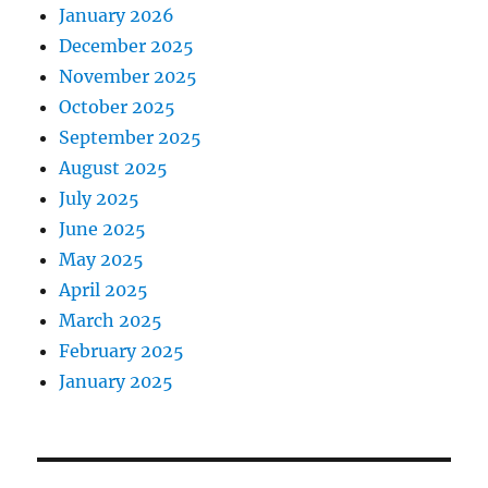
January 2026
December 2025
November 2025
October 2025
September 2025
August 2025
July 2025
June 2025
May 2025
April 2025
March 2025
February 2025
January 2025