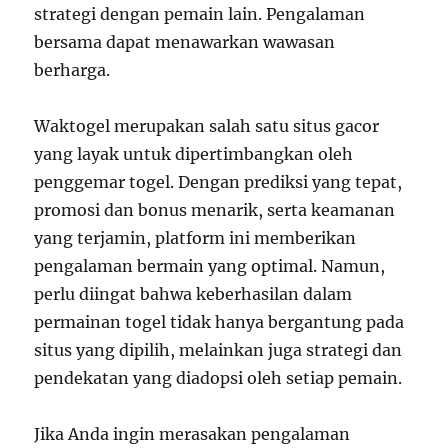
strategi dengan pemain lain. Pengalaman
bersama dapat menawarkan wawasan
berharga.
Waktogel merupakan salah satu situs gacor
yang layak untuk dipertimbangkan oleh
penggemar togel. Dengan prediksi yang tepat,
promosi dan bonus menarik, serta keamanan
yang terjamin, platform ini memberikan
pengalaman bermain yang optimal. Namun,
perlu diingat bahwa keberhasilan dalam
permainan togel tidak hanya bergantung pada
situs yang dipilih, melainkan juga strategi dan
pendekatan yang diadopsi oleh setiap pemain.
Jika Anda ingin merasakan pengalaman