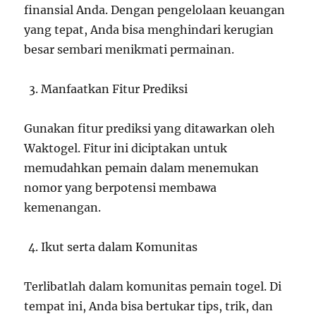
finansial Anda. Dengan pengelolaan keuangan
yang tepat, Anda bisa menghindari kerugian
besar sembari menikmati permainan.
Manfaatkan Fitur Prediksi
Gunakan fitur prediksi yang ditawarkan oleh
Waktogel. Fitur ini diciptakan untuk
memudahkan pemain dalam menemukan
nomor yang berpotensi membawa
kemenangan.
Ikut serta dalam Komunitas
Terlibatlah dalam komunitas pemain togel. Di
tempat ini, Anda bisa bertukar tips, trik, dan