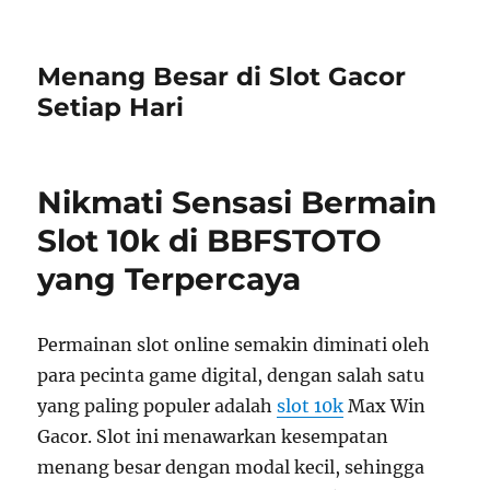
Menang Besar di Slot Gacor
Setiap Hari
Nikmati Sensasi Bermain
Slot 10k di BBFSTOTO
yang Terpercaya
Permainan slot online semakin diminati oleh
para pecinta game digital, dengan salah satu
yang paling populer adalah
slot 10k
Max Win
Gacor. Slot ini menawarkan kesempatan
menang besar dengan modal kecil, sehingga