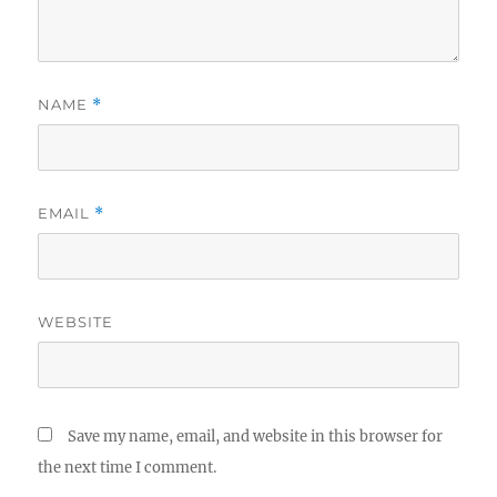
NAME
*
EMAIL
*
WEBSITE
Save my name, email, and website in this browser for
the next time I comment.