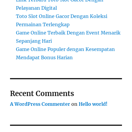
Pelayanan Digital
Toto Slot Online Gacor Dengan Koleksi
Permainan Terlengkap
Game Online Terbaik Dengan Event Menarik
Sepanjang Hari
Game Online Populer dengan Kesempatan
Mendapat Bonus Harian
Recent Comments
A WordPress Commenter
on
Hello world!