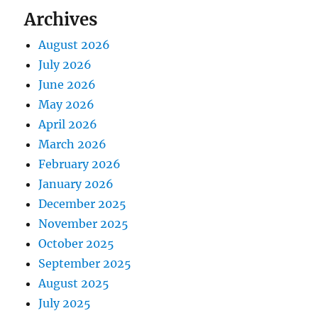
Archives
August 2026
July 2026
June 2026
May 2026
April 2026
March 2026
February 2026
January 2026
December 2025
November 2025
October 2025
September 2025
August 2025
July 2025