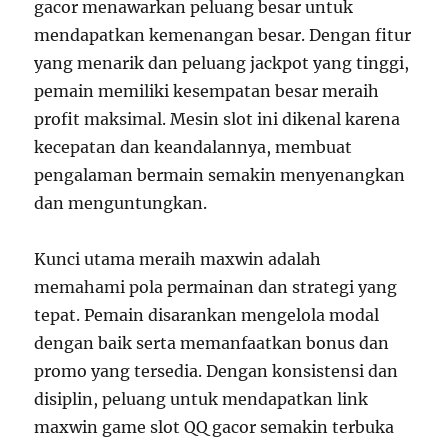
gacor menawarkan peluang besar untuk
mendapatkan kemenangan besar. Dengan fitur
yang menarik dan peluang jackpot yang tinggi,
pemain memiliki kesempatan besar meraih
profit maksimal. Mesin slot ini dikenal karena
kecepatan dan keandalannya, membuat
pengalaman bermain semakin menyenangkan
dan menguntungkan.
Kunci utama meraih maxwin adalah
memahami pola permainan dan strategi yang
tepat. Pemain disarankan mengelola modal
dengan baik serta memanfaatkan bonus dan
promo yang tersedia. Dengan konsistensi dan
disiplin, peluang untuk mendapatkan link
maxwin game slot QQ gacor semakin terbuka