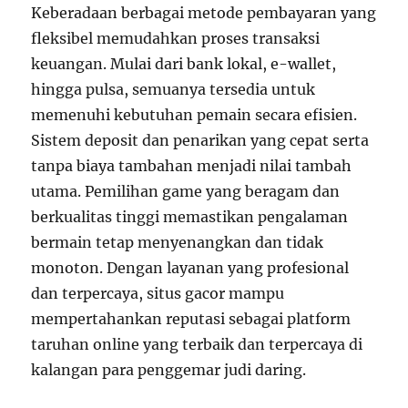
Keberadaan berbagai metode pembayaran yang
fleksibel memudahkan proses transaksi
keuangan. Mulai dari bank lokal, e-wallet,
hingga pulsa, semuanya tersedia untuk
memenuhi kebutuhan pemain secara efisien.
Sistem deposit dan penarikan yang cepat serta
tanpa biaya tambahan menjadi nilai tambah
utama. Pemilihan game yang beragam dan
berkualitas tinggi memastikan pengalaman
bermain tetap menyenangkan dan tidak
monoton. Dengan layanan yang profesional
dan terpercaya, situs gacor mampu
mempertahankan reputasi sebagai platform
taruhan online yang terbaik dan terpercaya di
kalangan para penggemar judi daring.