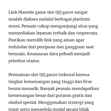
Link Maxwin game slot QQ gacor sangat
mudah diakses melalui berbagai platform
resmi. Pemain cukup mengunjungi situs yang
menyediakan layanan terbaik dan terpercaya.
Pastikan memilih link yang aman agar
terhindar dari penipuan dan gangguan saat
bermain. Keamanan data pribadi menjadi
prioritas utama.
Permainan slot QQ gacor terkenal karena
tingkat kemenangan yang tinggi dan fitur
bonus menarik. Banyak pemain mendapatkan
kemenangan besar dari putaran gratis dan
simbol spesial. Menggunakan strategi yang
tepat serta mengelola modal secara bijak