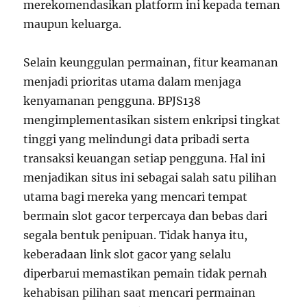
merekomendasikan platform ini kepada teman
maupun keluarga.
Selain keunggulan permainan, fitur keamanan
menjadi prioritas utama dalam menjaga
kenyamanan pengguna. BPJS138
mengimplementasikan sistem enkripsi tingkat
tinggi yang melindungi data pribadi serta
transaksi keuangan setiap pengguna. Hal ini
menjadikan situs ini sebagai salah satu pilihan
utama bagi mereka yang mencari tempat
bermain slot gacor terpercaya dan bebas dari
segala bentuk penipuan. Tidak hanya itu,
keberadaan link slot gacor yang selalu
diperbarui memastikan pemain tidak pernah
kehabisan pilihan saat mencari permainan