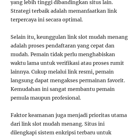
yang lebih tinggi dibandingkan situs lain.
Strategi terbaik adalah memanfaatkan link
terpercaya ini secara optimal.
Selain itu, keunggulan link slot mudah menang
adalah proses pendaftaran yang cepat dan
mudah. Pemain tidak perlu menghabiskan
waktu lama untuk verifikasi atau proses rumit
lainnya. Cukup melalui link resmi, pemain
langsung dapat mengakses permainan favorit.
Kemudahan ini sangat membantu pemain
pemula maupun profesional.
Faktor keamanan juga menjadi prioritas utama
dari link slot mudah menang. Situs ini
dilengkapi sistem enkripsi terbaru untuk