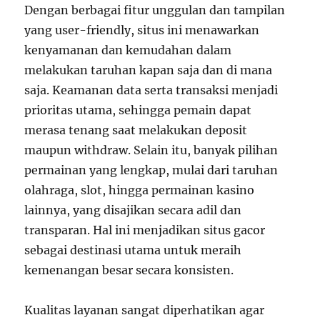
Dengan berbagai fitur unggulan dan tampilan
yang user-friendly, situs ini menawarkan
kenyamanan dan kemudahan dalam
melakukan taruhan kapan saja dan di mana
saja. Keamanan data serta transaksi menjadi
prioritas utama, sehingga pemain dapat
merasa tenang saat melakukan deposit
maupun withdraw. Selain itu, banyak pilihan
permainan yang lengkap, mulai dari taruhan
olahraga, slot, hingga permainan kasino
lainnya, yang disajikan secara adil dan
transparan. Hal ini menjadikan situs gacor
sebagai destinasi utama untuk meraih
kemenangan besar secara konsisten.
Kualitas layanan sangat diperhatikan agar