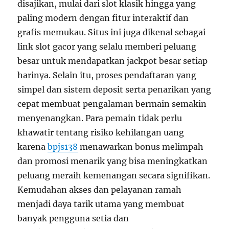
disajikan, mulai dari slot klasik hingga yang
paling modern dengan fitur interaktif dan
grafis memukau. Situs ini juga dikenal sebagai
link slot gacor yang selalu memberi peluang
besar untuk mendapatkan jackpot besar setiap
harinya. Selain itu, proses pendaftaran yang
simpel dan sistem deposit serta penarikan yang
cepat membuat pengalaman bermain semakin
menyenangkan. Para pemain tidak perlu
khawatir tentang risiko kehilangan uang
karena
bpjs138
menawarkan bonus melimpah
dan promosi menarik yang bisa meningkatkan
peluang meraih kemenangan secara signifikan.
Kemudahan akses dan pelayanan ramah
menjadi daya tarik utama yang membuat
banyak pengguna setia dan