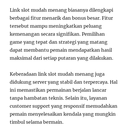
Link slot mudah menang biasanya dilengkapi
berbagai fitur menarik dan bonus besar. Fitur
tersebut mampu meningkatkan peluang
kemenangan secara signifikan. Pemilihan
game yang tepat dan strategi yang matang
dapat membantu pemain mendapatkan hasil
maksimal dari setiap putaran yang dilakukan.
Keberadaan link slot mudah menang juga
didukung server yang stabil dan terpercaya. Hal
ini memastikan permainan berjalan lancar
tanpa hambatan teknis. Selain itu, layanan
customer support yang responsif memudahkan
pemain menyelesaikan kendala yang mungkin
timbul selama bermain.