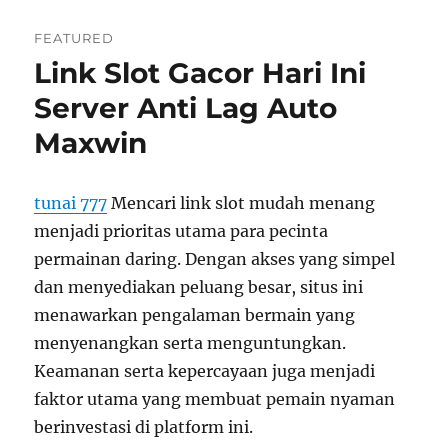
PKV
Games
FEATURED
Qiu
Link Slot Gacor Hari Ini
Qiu
Online
Server Anti Lag Auto
Terbaik
dengan
Maxwin
Akses
Global
tunai 777
Mencari link slot mudah menang
menjadi prioritas utama para pecinta
permainan daring. Dengan akses yang simpel
dan menyediakan peluang besar, situs ini
menawarkan pengalaman bermain yang
menyenangkan serta menguntungkan.
Keamanan serta kepercayaan juga menjadi
faktor utama yang membuat pemain nyaman
berinvestasi di platform ini.