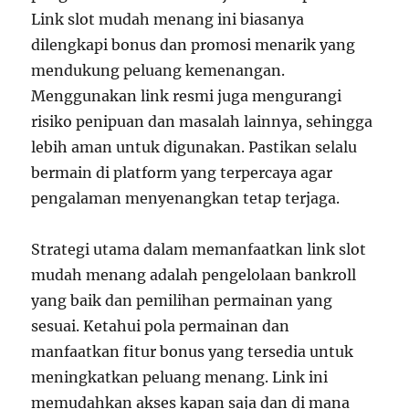
Link slot mudah menang ini biasanya
dilengkapi bonus dan promosi menarik yang
mendukung peluang kemenangan.
Menggunakan link resmi juga mengurangi
risiko penipuan dan masalah lainnya, sehingga
lebih aman untuk digunakan. Pastikan selalu
bermain di platform yang terpercaya agar
pengalaman menyenangkan tetap terjaga.
Strategi utama dalam memanfaatkan link slot
mudah menang adalah pengelolaan bankroll
yang baik dan pemilihan permainan yang
sesuai. Ketahui pola permainan dan
manfaatkan fitur bonus yang tersedia untuk
meningkatkan peluang menang. Link ini
memudahkan akses kapan saja dan di mana