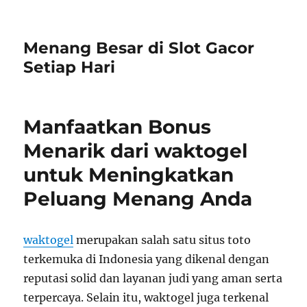
Menang Besar di Slot Gacor
Setiap Hari
Manfaatkan Bonus
Menarik dari waktogel
untuk Meningkatkan
Peluang Menang Anda
waktogel
merupakan salah satu situs toto
terkemuka di Indonesia yang dikenal dengan
reputasi solid dan layanan judi yang aman serta
terpercaya. Selain itu, waktogel juga terkenal