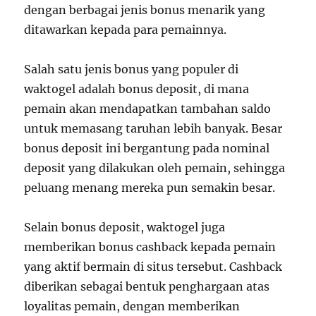
dengan berbagai jenis bonus menarik yang
ditawarkan kepada para pemainnya.
Salah satu jenis bonus yang populer di
waktogel adalah bonus deposit, di mana
pemain akan mendapatkan tambahan saldo
untuk memasang taruhan lebih banyak. Besar
bonus deposit ini bergantung pada nominal
deposit yang dilakukan oleh pemain, sehingga
peluang menang mereka pun semakin besar.
Selain bonus deposit, waktogel juga
memberikan bonus cashback kepada pemain
yang aktif bermain di situs tersebut. Cashback
diberikan sebagai bentuk penghargaan atas
loyalitas pemain, dengan memberikan