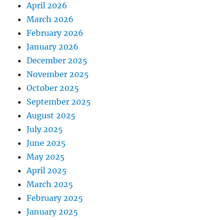
April 2026
March 2026
February 2026
January 2026
December 2025
November 2025
October 2025
September 2025
August 2025
July 2025
June 2025
May 2025
April 2025
March 2025
February 2025
January 2025