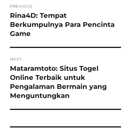
Post
PREVIOUS
navigation
Rina4D: Tempat
Previous
post:
Berkumpulnya Para Pencinta
Game
NEXT
Mataramtoto: Situs Togel
Next
post:
Online Terbaik untuk
Pengalaman Bermain yang
Menguntungkan