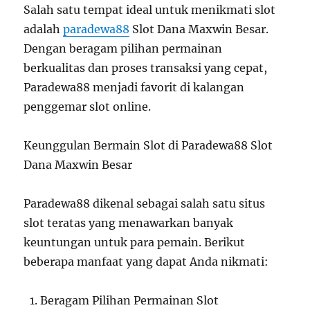
Salah satu tempat ideal untuk menikmati slot
adalah
paradewa88
Slot Dana Maxwin Besar.
Dengan beragam pilihan permainan
berkualitas dan proses transaksi yang cepat,
Paradewa88 menjadi favorit di kalangan
penggemar slot online.
Keunggulan Bermain Slot di Paradewa88 Slot
Dana Maxwin Besar
Paradewa88 dikenal sebagai salah satu situs
slot teratas yang menawarkan banyak
keuntungan untuk para pemain. Berikut
beberapa manfaat yang dapat Anda nikmati:
Beragam Pilihan Permainan Slot