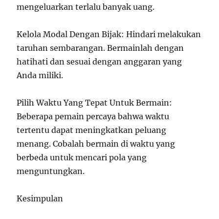
mengeluarkan terlalu banyak uang.
Kelola Modal Dengan Bijak: Hindari melakukan
taruhan sembarangan. Bermainlah dengan
hatihati dan sesuai dengan anggaran yang
Anda miliki.
Pilih Waktu Yang Tepat Untuk Bermain:
Beberapa pemain percaya bahwa waktu
tertentu dapat meningkatkan peluang
menang. Cobalah bermain di waktu yang
berbeda untuk mencari pola yang
menguntungkan.
Kesimpulan