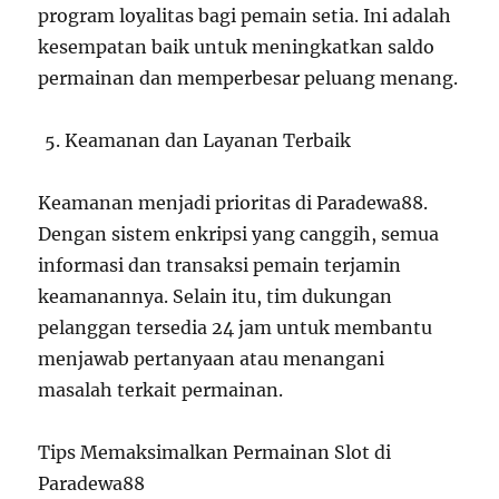
program loyalitas bagi pemain setia. Ini adalah
kesempatan baik untuk meningkatkan saldo
permainan dan memperbesar peluang menang.
Keamanan dan Layanan Terbaik
Keamanan menjadi prioritas di Paradewa88.
Dengan sistem enkripsi yang canggih, semua
informasi dan transaksi pemain terjamin
keamanannya. Selain itu, tim dukungan
pelanggan tersedia 24 jam untuk membantu
menjawab pertanyaan atau menangani
masalah terkait permainan.
Tips Memaksimalkan Permainan Slot di
Paradewa88