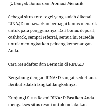
Banyak Bonus dan Promosi Menarik
Sebagai situs toto togel yang sudah dikenal,
RINA4D menawarkan berbagai bonus menarik
untuk para penggunanya. Dari bonus deposit,
cashback, sampai referral, semua ini tersedia
untuk meningkatkan peluang kemenangan
Anda.
Cara Mendaftar dan Bermain di RINA4D
Bergabung dengan RINA4D sangat sederhana.
Berikut adalah langkahlangkahnya:
Kunjungi Situs Resmi RINA4D Pastikan Anda
mengakses situs resmi untuk melakukan