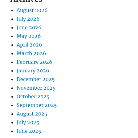
August 2026
July 2026
June 2026
May 2026
April 2026
March 2026
February 2026
January 2026
December 2025
November 2025
October 2025
September 2025
August 2025
July 2025
June 2025