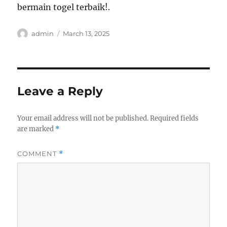
bermain togel terbaik!.
Author
Posted
admin
March 13, 2025
on
Leave a Reply
Your email address will not be published.
Required fields
are marked
*
COMMENT
*