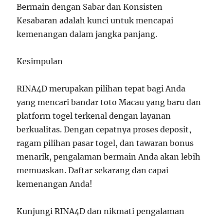
Bermain dengan Sabar dan Konsisten
Kesabaran adalah kunci untuk mencapai
kemenangan dalam jangka panjang.
Kesimpulan
RINA4D merupakan pilihan tepat bagi Anda
yang mencari bandar toto Macau yang baru dan
platform togel terkenal dengan layanan
berkualitas. Dengan cepatnya proses deposit,
ragam pilihan pasar togel, dan tawaran bonus
menarik, pengalaman bermain Anda akan lebih
memuaskan. Daftar sekarang dan capai
kemenangan Anda!
Kunjungi RINA4D dan nikmati pengalaman