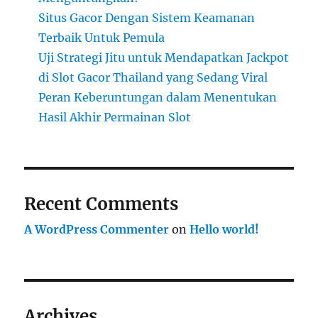
Situs Gacor Dengan Sistem Keamanan
Terbaik Untuk Pemula
Uji Strategi Jitu untuk Mendapatkan Jackpot
di Slot Gacor Thailand yang Sedang Viral
Peran Keberuntungan dalam Menentukan
Hasil Akhir Permainan Slot
Recent Comments
A WordPress Commenter
on
Hello world!
Archives