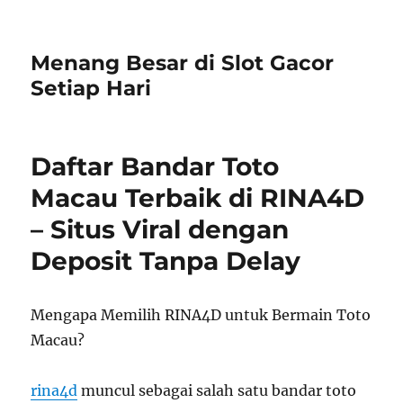
Menang Besar di Slot Gacor
Setiap Hari
Daftar Bandar Toto
Macau Terbaik di RINA4D
– Situs Viral dengan
Deposit Tanpa Delay
Mengapa Memilih RINA4D untuk Bermain Toto
Macau?
rina4d
muncul sebagai salah satu bandar toto