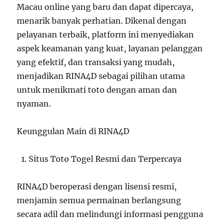
Macau online yang baru dan dapat dipercaya,
menarik banyak perhatian. Dikenal dengan
pelayanan terbaik, platform ini menyediakan
aspek keamanan yang kuat, layanan pelanggan
yang efektif, dan transaksi yang mudah,
menjadikan RINA4D sebagai pilihan utama
untuk menikmati toto dengan aman dan
nyaman.
Keunggulan Main di RINA4D
Situs Toto Togel Resmi dan Terpercaya
RINA4D beroperasi dengan lisensi resmi,
menjamin semua permainan berlangsung
secara adil dan melindungi informasi pengguna