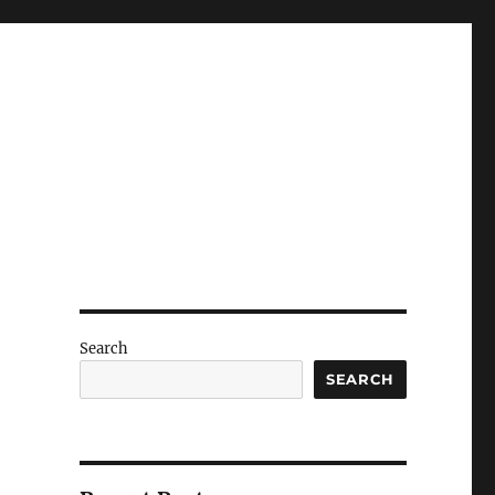
Search
SEARCH