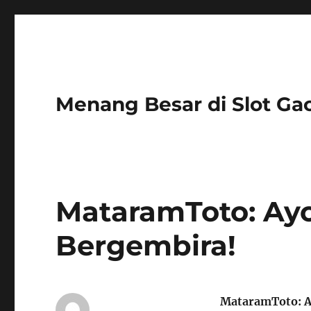
Menang Besar di Slot Gac
MataramToto: Ay
Bergembira!
MataramToto: A