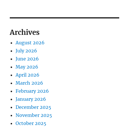
Archives
August 2026
July 2026
June 2026
May 2026
April 2026
March 2026
February 2026
January 2026
December 2025
November 2025
October 2025