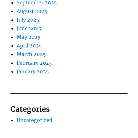
September 2025
August 2025
July 2025
June 2025
May 2025
April 2025
March 2025
February 2025
January 2025
Categories
Uncategorized