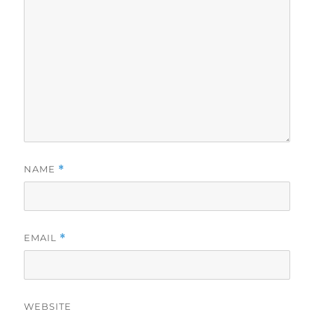
NAME
*
EMAIL
*
WEBSITE