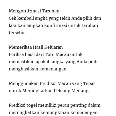
Mengonfirmasi Taruhan
Cek kembali angka yang telah Anda pilih dan
lakukan langkah konfirmasi untuk taruhan
tersebut.
Memeriksa Hasil Keluaran
Periksa hasil dari Toto Macau untuk
memastikan apakah angka yang Anda pilih
menghasilkan kemenangan.
Menggunakan Prediksi Macau yang Tepat
untuk Meningkatkan Peluang Menang
Prediksi togel memiliki peran penting dalam
meningkatkan kemungkinan kemenangan.