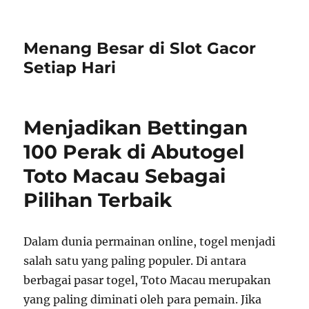
Menang Besar di Slot Gacor
Setiap Hari
Menjadikan Bettingan
100 Perak di Abutogel
Toto Macau Sebagai
Pilihan Terbaik
Dalam dunia permainan online, togel menjadi
salah satu yang paling populer. Di antara
berbagai pasar togel, Toto Macau merupakan
yang paling diminati oleh para pemain. Jika