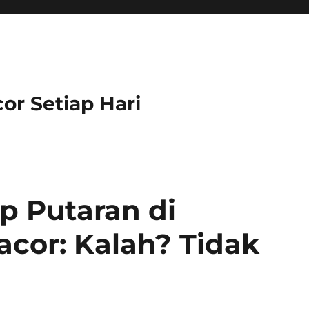
or Setiap Hari
p Putaran di
acor: Kalah? Tidak