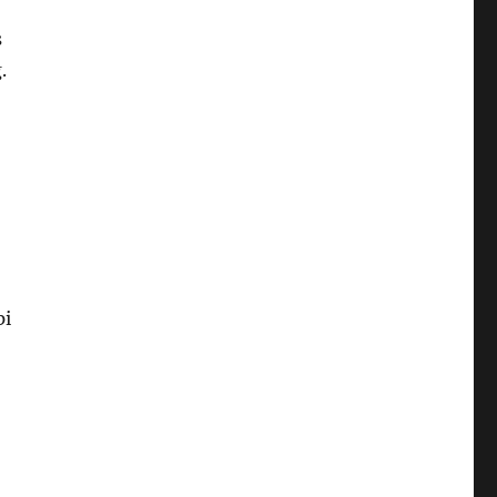
s
.
pi