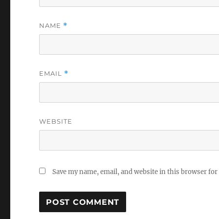
NAME
*
EMAIL
*
WEBSITE
Save my name, email, and website in this browser for