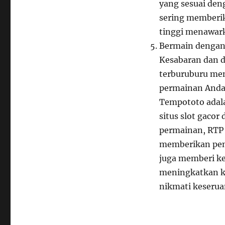
yang sesuai den
sering memberik
tinggi menawark
Bermain dengan 
Kesabaran dan di
terburuburu men
permainan Anda
Tempototo adala
situs slot gaco
permainan, RTP 
memberikan pen
juga memberi ke
meningkatkan k
nikmati keserua