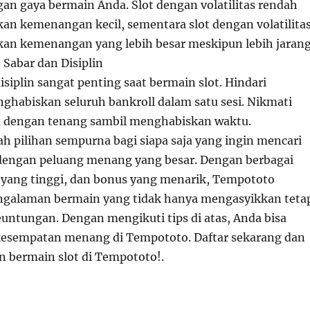
gan gaya bermain Anda. Slot dengan volatilitas rendah
an kemenangan kecil, sementara slot dengan volatilita
an kemenangan yang lebih besar meskipun lebih jarang
Sabar dan Disiplin
siplin sangat penting saat bermain slot. Hindari
ghabiskan seluruh bankroll dalam satu sesi. Nikmati
 dengan tenang sambil menghabiskan waktu.
h pilihan sempurna bagi siapa saja yang ingin mencari
r dengan peluang menang yang besar. Dengan berbagai
yang tinggi, dan bonus yang menarik, Tempototo
galaman bermain yang tidak hanya mengasyikkan teta
untungan. Dengan mengikuti tips di atas, Anda bisa
esempatan menang di Tempototo. Daftar sekarang dan
n bermain slot di Tempototo!.