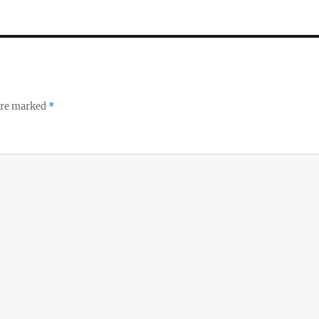
 are marked
*