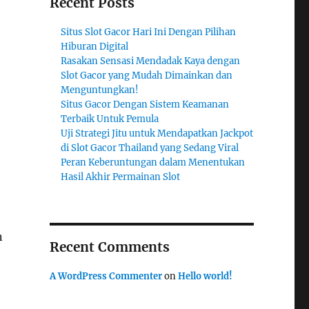
Recent Posts
Situs Slot Gacor Hari Ini Dengan Pilihan
Hiburan Digital
Rasakan Sensasi Mendadak Kaya dengan
Slot Gacor yang Mudah Dimainkan dan
Menguntungkan!
Situs Gacor Dengan Sistem Keamanan
Terbaik Untuk Pemula
Uji Strategi Jitu untuk Mendapatkan Jackpot
di Slot Gacor Thailand yang Sedang Viral
Peran Keberuntungan dalam Menentukan
Hasil Akhir Permainan Slot
n
Recent Comments
A WordPress Commenter
on
Hello world!