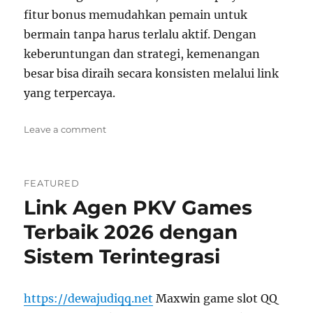
fitur bonus memudahkan pemain untuk
bermain tanpa harus terlalu aktif. Dengan
keberuntungan dan strategi, kemenangan
besar bisa diraih secara konsisten melalui link
yang terpercaya.
on
Leave a comment
Link
Slot
Gacor
FEATURED
Hari
Link Agen PKV Games
Ini
dengan
Terbaik 2026 dengan
Bonus
Maxwin
Sistem Terintegrasi
Harian
https://dewajudiqq.net
Maxwin game slot QQ