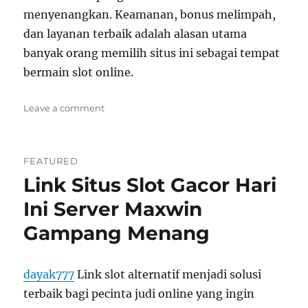
menyenangkan. Keamanan, bonus melimpah,
dan layanan terbaik adalah alasan utama
banyak orang memilih situs ini sebagai tempat
bermain slot online.
on
Leave a comment
Situs
Slot
Gacor
FEATURED
Hari
Link Situs Slot Gacor Hari
Ini
Link
Ini Server Maxwin
Server
Maxwin
Gampang Menang
Cepat
WD
dayak777
Link slot alternatif menjadi solusi
terbaik bagi pecinta judi online yang ingin