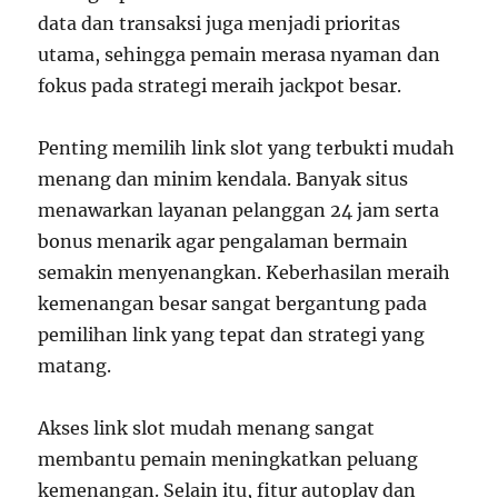
data dan transaksi juga menjadi prioritas
utama, sehingga pemain merasa nyaman dan
fokus pada strategi meraih jackpot besar.
Penting memilih link slot yang terbukti mudah
menang dan minim kendala. Banyak situs
menawarkan layanan pelanggan 24 jam serta
bonus menarik agar pengalaman bermain
semakin menyenangkan. Keberhasilan meraih
kemenangan besar sangat bergantung pada
pemilihan link yang tepat dan strategi yang
matang.
Akses link slot mudah menang sangat
membantu pemain meningkatkan peluang
kemenangan. Selain itu, fitur autoplay dan