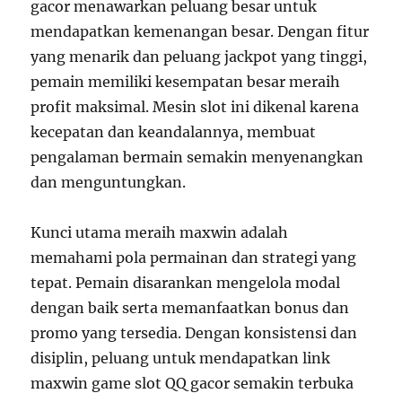
gacor menawarkan peluang besar untuk
mendapatkan kemenangan besar. Dengan fitur
yang menarik dan peluang jackpot yang tinggi,
pemain memiliki kesempatan besar meraih
profit maksimal. Mesin slot ini dikenal karena
kecepatan dan keandalannya, membuat
pengalaman bermain semakin menyenangkan
dan menguntungkan.
Kunci utama meraih maxwin adalah
memahami pola permainan dan strategi yang
tepat. Pemain disarankan mengelola modal
dengan baik serta memanfaatkan bonus dan
promo yang tersedia. Dengan konsistensi dan
disiplin, peluang untuk mendapatkan link
maxwin game slot QQ gacor semakin terbuka