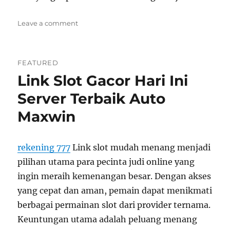
on
Leave a comment
Situs
Slot
Gacor
FEATURED
Hari
Link Slot Gacor Hari Ini
Ini
dengan
Server Terbaik Auto
Bonus
Tanpa
Maxwin
Batas
rekening 777
Link slot mudah menang menjadi
pilihan utama para pecinta judi online yang
ingin meraih kemenangan besar. Dengan akses
yang cepat dan aman, pemain dapat menikmati
berbagai permainan slot dari provider ternama.
Keuntungan utama adalah peluang menang