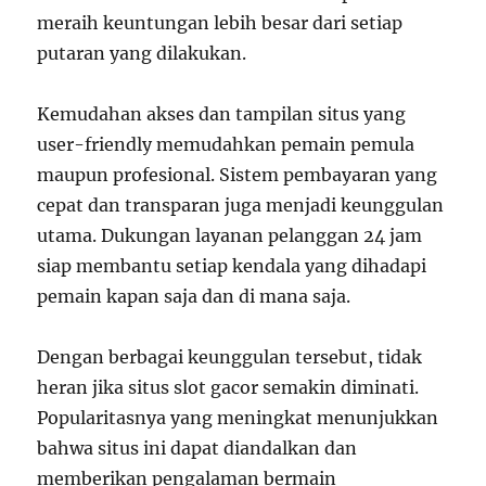
meraih keuntungan lebih besar dari setiap
putaran yang dilakukan.
Kemudahan akses dan tampilan situs yang
user-friendly memudahkan pemain pemula
maupun profesional. Sistem pembayaran yang
cepat dan transparan juga menjadi keunggulan
utama. Dukungan layanan pelanggan 24 jam
siap membantu setiap kendala yang dihadapi
pemain kapan saja dan di mana saja.
Dengan berbagai keunggulan tersebut, tidak
heran jika situs slot gacor semakin diminati.
Popularitasnya yang meningkat menunjukkan
bahwa situs ini dapat diandalkan dan
memberikan pengalaman bermain