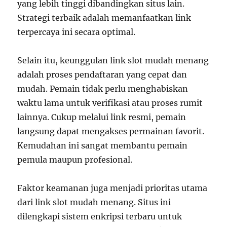
yang lebih tinggi dibandingkan situs lain.
Strategi terbaik adalah memanfaatkan link
terpercaya ini secara optimal.
Selain itu, keunggulan link slot mudah menang
adalah proses pendaftaran yang cepat dan
mudah. Pemain tidak perlu menghabiskan
waktu lama untuk verifikasi atau proses rumit
lainnya. Cukup melalui link resmi, pemain
langsung dapat mengakses permainan favorit.
Kemudahan ini sangat membantu pemain
pemula maupun profesional.
Faktor keamanan juga menjadi prioritas utama
dari link slot mudah menang. Situs ini
dilengkapi sistem enkripsi terbaru untuk