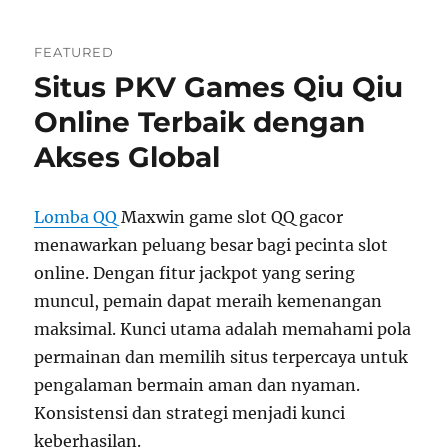
Slot
Gacor
FEATURED
Hari
Situs PKV Games Qiu Qiu
Ini
Server
Online Terbaik dengan
Terbaik
Auto
Akses Global
Maxwin
Lomba QQ
Maxwin game slot QQ gacor
menawarkan peluang besar bagi pecinta slot
online. Dengan fitur jackpot yang sering
muncul, pemain dapat meraih kemenangan
maksimal. Kunci utama adalah memahami pola
permainan dan memilih situs terpercaya untuk
pengalaman bermain aman dan nyaman.
Konsistensi dan strategi menjadi kunci
keberhasilan.