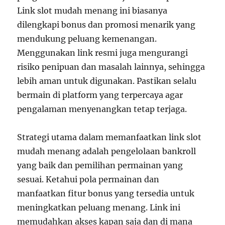
Link slot mudah menang ini biasanya
dilengkapi bonus dan promosi menarik yang
mendukung peluang kemenangan.
Menggunakan link resmi juga mengurangi
risiko penipuan dan masalah lainnya, sehingga
lebih aman untuk digunakan. Pastikan selalu
bermain di platform yang terpercaya agar
pengalaman menyenangkan tetap terjaga.
Strategi utama dalam memanfaatkan link slot
mudah menang adalah pengelolaan bankroll
yang baik dan pemilihan permainan yang
sesuai. Ketahui pola permainan dan
manfaatkan fitur bonus yang tersedia untuk
meningkatkan peluang menang. Link ini
memudahkan akses kapan saja dan di mana