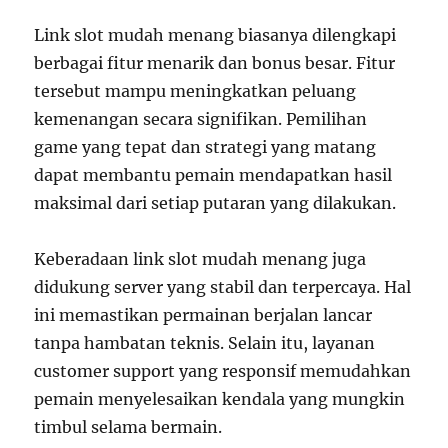
Link slot mudah menang biasanya dilengkapi
berbagai fitur menarik dan bonus besar. Fitur
tersebut mampu meningkatkan peluang
kemenangan secara signifikan. Pemilihan
game yang tepat dan strategi yang matang
dapat membantu pemain mendapatkan hasil
maksimal dari setiap putaran yang dilakukan.
Keberadaan link slot mudah menang juga
didukung server yang stabil dan terpercaya. Hal
ini memastikan permainan berjalan lancar
tanpa hambatan teknis. Selain itu, layanan
customer support yang responsif memudahkan
pemain menyelesaikan kendala yang mungkin
timbul selama bermain.