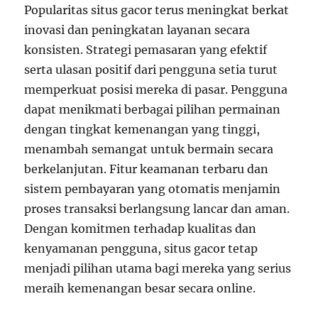
Popularitas situs gacor terus meningkat berkat
inovasi dan peningkatan layanan secara
konsisten. Strategi pemasaran yang efektif
serta ulasan positif dari pengguna setia turut
memperkuat posisi mereka di pasar. Pengguna
dapat menikmati berbagai pilihan permainan
dengan tingkat kemenangan yang tinggi,
menambah semangat untuk bermain secara
berkelanjutan. Fitur keamanan terbaru dan
sistem pembayaran yang otomatis menjamin
proses transaksi berlangsung lancar dan aman.
Dengan komitmen terhadap kualitas dan
kenyamanan pengguna, situs gacor tetap
menjadi pilihan utama bagi mereka yang serius
meraih kemenangan besar secara online.