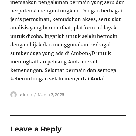
merasakan pengalaman bermain yang seru dan
berpotensi menguntungkan. Dengan berbagai
jenis permainan, kemudahan akses, serta alat
analisis yang bermanfaat, platform ini layak
untuk dicoba. Ingatlah untuk selalu bermain
dengan bijak dan menggunakan berbagai
sumber daya yang ada di Ambon4D untuk
meningkatkan peluang Anda meraih
kemenangan. Selamat bermain dan semoga
keberuntungan selalu menyertai Anda!
Author
Posted
admin
March 3, 2025
on
Leave a Reply