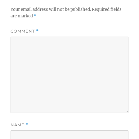
Your email address will not be published.
Required fields
are marked
*
COMMENT
*
NAME
*