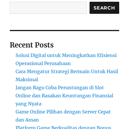
SEARCH
Recent Posts
Solusi Digital untuk Meningkatkan Efisiensi
Operasional Perusahaan
Cara Mengatur Strategi Bermain Untuk Hasil
Maksimal
Jangan Ragu Coba Peruntungan di Slot
Online dan Rasakan Keuntungan Finansial
yang Nyata
Game Online Pilihan dengan Server Cepat
dan Aman
Platform Game Berkualitas dengan Bonus