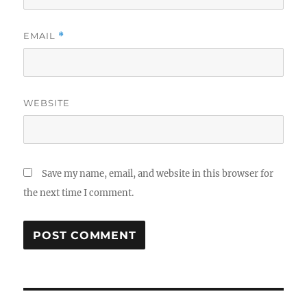
EMAIL
*
WEBSITE
Save my name, email, and website in this browser for
the next time I comment.
Post