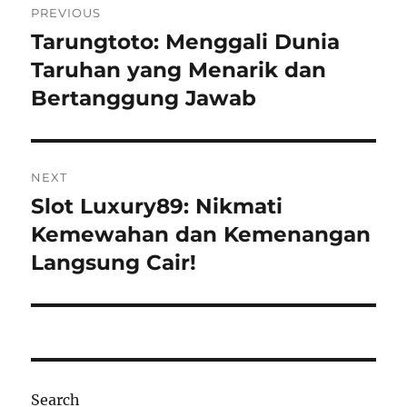
PREVIOUS
navigation
Tarungtoto: Menggali Dunia
Previous
post:
Taruhan yang Menarik dan
Bertanggung Jawab
NEXT
Slot Luxury89: Nikmati
Next
post:
Kemewahan dan Kemenangan
Langsung Cair!
Search