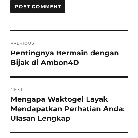
Post
PREVIOUS
navigation
Pentingnya Bermain dengan
Previous
post:
Bijak di Ambon4D
NEXT
Mengapa Waktogel Layak
Next
post:
Mendapatkan Perhatian Anda:
Ulasan Lengkap