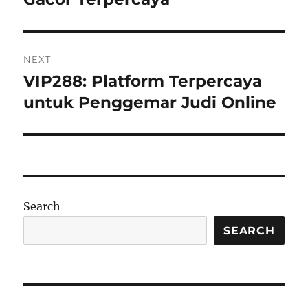
NEXT
VIP288: Platform Terpercaya
Next
post:
untuk Penggemar Judi Online
Search
SEARCH