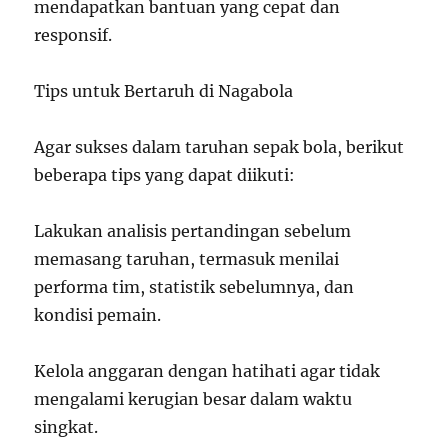
mendapatkan bantuan yang cepat dan
responsif.
Tips untuk Bertaruh di Nagabola
Agar sukses dalam taruhan sepak bola, berikut
beberapa tips yang dapat diikuti:
Lakukan analisis pertandingan sebelum
memasang taruhan, termasuk menilai
performa tim, statistik sebelumnya, dan
kondisi pemain.
Kelola anggaran dengan hatihati agar tidak
mengalami kerugian besar dalam waktu
singkat.