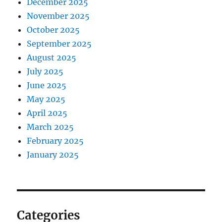
December 2025
November 2025
October 2025
September 2025
August 2025
July 2025
June 2025
May 2025
April 2025
March 2025
February 2025
January 2025
Categories