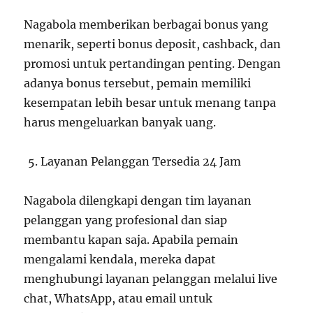
Nagabola memberikan berbagai bonus yang
menarik, seperti bonus deposit, cashback, dan
promosi untuk pertandingan penting. Dengan
adanya bonus tersebut, pemain memiliki
kesempatan lebih besar untuk menang tanpa
harus mengeluarkan banyak uang.
Layanan Pelanggan Tersedia 24 Jam
Nagabola dilengkapi dengan tim layanan
pelanggan yang profesional dan siap
membantu kapan saja. Apabila pemain
mengalami kendala, mereka dapat
menghubungi layanan pelanggan melalui live
chat, WhatsApp, atau email untuk