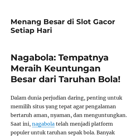
Menang Besar di Slot Gacor
Setiap Hari
Nagabola: Tempatnya
Meraih Keuntungan
Besar dari Taruhan Bola!
Dalam dunia perjudian daring, penting untuk
memilih situs yang tepat agar pengalaman
bertaruh aman, nyaman, dan menguntungkan.
Saat ini,
nagabola
telah menjadi platform
populer untuk taruhan sepak bola. Banyak