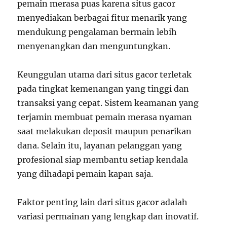
pemain merasa puas karena situs gacor
menyediakan berbagai fitur menarik yang
mendukung pengalaman bermain lebih
menyenangkan dan menguntungkan.
Keunggulan utama dari situs gacor terletak
pada tingkat kemenangan yang tinggi dan
transaksi yang cepat. Sistem keamanan yang
terjamin membuat pemain merasa nyaman
saat melakukan deposit maupun penarikan
dana. Selain itu, layanan pelanggan yang
profesional siap membantu setiap kendala
yang dihadapi pemain kapan saja.
Faktor penting lain dari situs gacor adalah
variasi permainan yang lengkap dan inovatif.