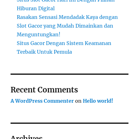
Hiburan Digital
Rasakan Sensasi Mendadak Kaya dengan
Slot Gacor yang Mudah Dimainkan dan
Menguntungkan!
Situs Gacor Dengan Sistem Keamanan
Terbaik Untuk Pemula
Recent Comments
A WordPress Commenter
on
Hello world!
Archives