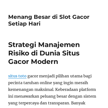
Menang Besar di Slot Gacor
Setiap Hari
Strategi Manajemen
Risiko di Dunia Situs
Gacor Modern
situs toto
gacor menjadi pilihan utama bagi
pecinta taruhan online yang ingin meraih
kemenangan maksimal. Keberadaan platform
ini menawarkan peluang besar dengan sistem
yang terpercaya dan transparan. Banyak