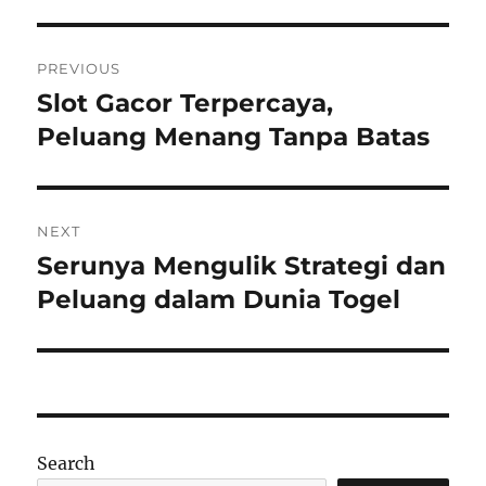
Post
PREVIOUS
navigation
Slot Gacor Terpercaya,
Previous
post:
Peluang Menang Tanpa Batas
NEXT
Serunya Mengulik Strategi dan
Next
post:
Peluang dalam Dunia Togel
Search