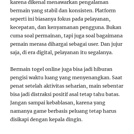
karena dikenal menawarkan pengalaman
bermain yang stabil dan konsisten. Platform
seperti ini biasanya fokus pada pelayanan,
kecepatan, dan kenyamanan pengguna. Bukan
cuma soal permainan, tapi juga soal bagaimana
pemain merasa dihargai sebagai user. Dan jujur
saja, di era digital, pelayanan itu segalanya.
Bermain togel online juga bisa jadi hiburan
pengisi waktu luang yang menyenangkan. Saat
penat setelah aktivitas seharian, main sebentar
bisa jadi distraksi positif asal tetap tahu batas.
Jangan sampai kebablasan, karena yang
namanya game berbasis peluang tetap harus
disikapi dengan kepala dingin.