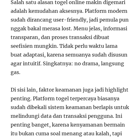
Salah satu alasan togel online makin digemari
adalah kemudahan aksesnya. Platform modern
sudah dirancang user-friendly, jadi pemula pun
nggak bakal merasa lost. Menu jelas, informasi
transparan, dan proses transaksi dibuat
seefisien mungkin. Tidak perlu waktu lama
buat adaptasi, karena semuanya sudah disusun
agar intuitif. Singkatnya: no drama, langsung
gas.
Di sisi lain, faktor keamanan juga jadi highlight
penting. Platform togel terpercaya biasanya
sudah dibekali sistem keamanan berlapis untuk
melindungi data dan transaksi pengguna. Ini
penting banget, karena kenyamanan bermain
itu bukan cuma soal menang atau kalah, tapi