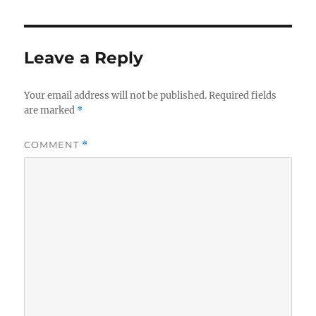
Leave a Reply
Your email address will not be published.
Required fields
are marked
*
COMMENT
*