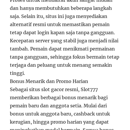
Proses untuk mendaftar akun sangat mudah
dan hanya membutuhkan beberapa langkah
saja. Selain itu, situs ini juga menyediakan
alternatif resmi untuk memastikan pemain
tetap dapat login kapan saja tanpa gangguan.
Kecepatan server yang stabil juga menjadi nilai
tambah. Pemain dapat menikmati permainan
tanpa gangguan, sehingga fokus bermain tetap
terjaga dan peluang untuk menang semakin
tinggi.
Bonus Menarik dan Promo Harian
Sebagai situs slot gacor resmi, Slot777
memberikan berbagai bonus menarik bagi
pemain baru dan anggota setia. Mulai dari
bonus untuk anggota baru, cashback untuk
kerugian, hingga promo harian yang dapat