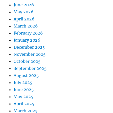
June 2026
May 2026
April 2026
March 2026
February 2026
January 2026
December 2025
November 2025
October 2025
September 2025
August 2025
July 2025
June 2025
May 2025
April 2025
March 2025