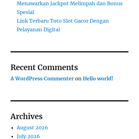
Menawarkan Jackpot Melimpah dan Bonus
Spesial
Link Terbaru Toto Slot Gacor Dengan
Pelayanan Digital
Recent Comments
A WordPress Commenter
on
Hello world!
Archives
August 2026
July 2026