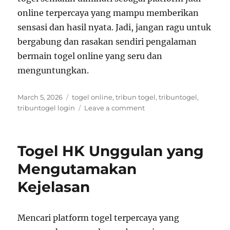
online terpercaya yang mampu memberikan
sensasi dan hasil nyata. Jadi, jangan ragu untuk
bergabung dan rasakan sendiri pengalaman
bermain togel online yang seru dan
menguntungkan.
Posted
Tags
March 5, 2026
togel online
,
tribun togel
,
tribuntogel
,
on
on
tribuntogel login
Leave a comment
Strategi
Jitu
Mendapatkan
Togel HK Unggulan yang
Jackpot
di
Mengutamakan
Togel
Kejelasan
Online
yang
Terbukti
Ampuh!
Mencari platform togel terpercaya yang