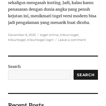
sekaligus mengasah insting. Jadi, kalau kamu
penasaran dengan dunia angka yang penuh
kejutan ini, menikmati togel versi modern bisa
jadi pengalaman yang menarik buat dicoba.
Posted
Tags
December 6, 2025
togel online
,
tribun togel
,
on
on
tribuntogel
,
tribuntogel login
Leave a comment
Strategi
Cerdas
Menikmati
Permainan
Togel
Search
di
Era
SEARCH
Digital
Recent Posts