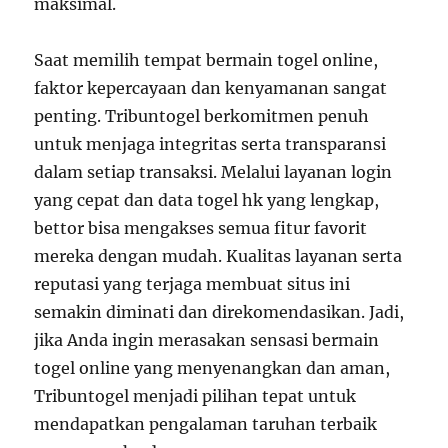
maksimal.
Saat memilih tempat bermain togel online,
faktor kepercayaan dan kenyamanan sangat
penting. Tribuntogel berkomitmen penuh
untuk menjaga integritas serta transparansi
dalam setiap transaksi. Melalui layanan login
yang cepat dan data togel hk yang lengkap,
bettor bisa mengakses semua fitur favorit
mereka dengan mudah. Kualitas layanan serta
reputasi yang terjaga membuat situs ini
semakin diminati dan direkomendasikan. Jadi,
jika Anda ingin merasakan sensasi bermain
togel online yang menyenangkan dan aman,
Tribuntogel menjadi pilihan tepat untuk
mendapatkan pengalaman taruhan terbaik