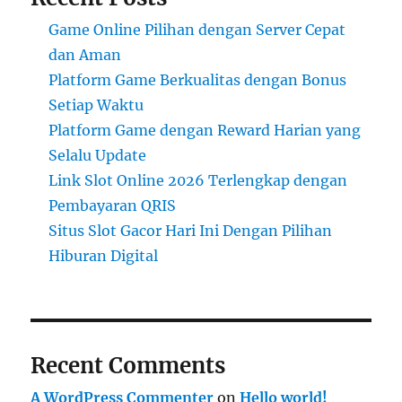
Game Online Pilihan dengan Server Cepat
dan Aman
Platform Game Berkualitas dengan Bonus
Setiap Waktu
Platform Game dengan Reward Harian yang
Selalu Update
Link Slot Online 2026 Terlengkap dengan
Pembayaran QRIS
Situs Slot Gacor Hari Ini Dengan Pilihan
Hiburan Digital
Recent Comments
A WordPress Commenter
on
Hello world!