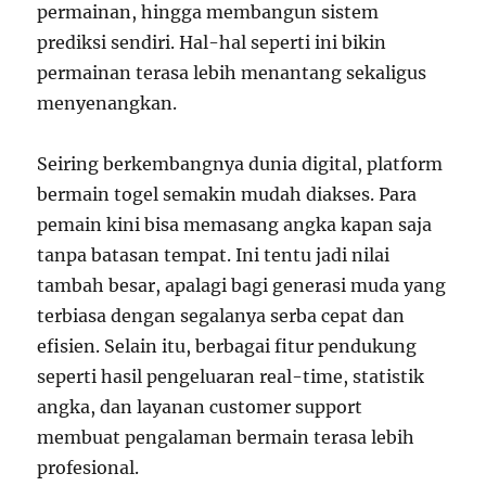
permainan, hingga membangun sistem
prediksi sendiri. Hal-hal seperti ini bikin
permainan terasa lebih menantang sekaligus
menyenangkan.
Seiring berkembangnya dunia digital, platform
bermain togel semakin mudah diakses. Para
pemain kini bisa memasang angka kapan saja
tanpa batasan tempat. Ini tentu jadi nilai
tambah besar, apalagi bagi generasi muda yang
terbiasa dengan segalanya serba cepat dan
efisien. Selain itu, berbagai fitur pendukung
seperti hasil pengeluaran real-time, statistik
angka, dan layanan customer support
membuat pengalaman bermain terasa lebih
profesional.