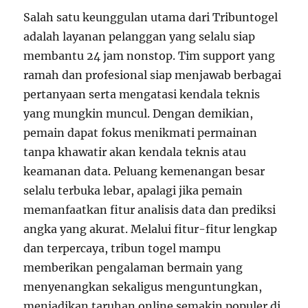
Salah satu keunggulan utama dari Tribuntogel
adalah layanan pelanggan yang selalu siap
membantu 24 jam nonstop. Tim support yang
ramah dan profesional siap menjawab berbagai
pertanyaan serta mengatasi kendala teknis
yang mungkin muncul. Dengan demikian,
pemain dapat fokus menikmati permainan
tanpa khawatir akan kendala teknis atau
keamanan data. Peluang kemenangan besar
selalu terbuka lebar, apalagi jika pemain
memanfaatkan fitur analisis data dan prediksi
angka yang akurat. Melalui fitur-fitur lengkap
dan terpercaya, tribun togel mampu
memberikan pengalaman bermain yang
menyenangkan sekaligus menguntungkan,
menjadikan taruhan online semakin populer di