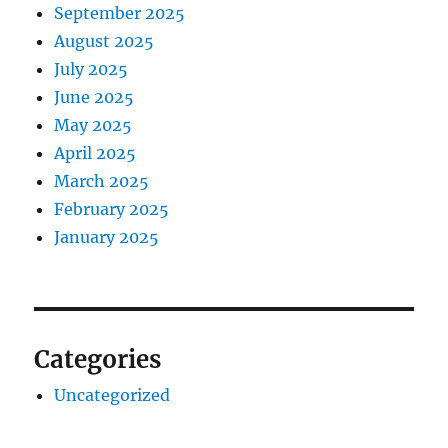
September 2025
August 2025
July 2025
June 2025
May 2025
April 2025
March 2025
February 2025
January 2025
Categories
Uncategorized