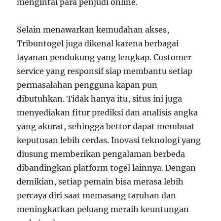
mengintai para penjudi online.
Selain menawarkan kemudahan akses,
Tribuntogel juga dikenal karena berbagai
layanan pendukung yang lengkap. Customer
service yang responsif siap membantu setiap
permasalahan pengguna kapan pun
dibutuhkan. Tidak hanya itu, situs ini juga
menyediakan fitur prediksi dan analisis angka
yang akurat, sehingga bettor dapat membuat
keputusan lebih cerdas. Inovasi teknologi yang
diusung memberikan pengalaman berbeda
dibandingkan platform togel lainnya. Dengan
demikian, setiap pemain bisa merasa lebih
percaya diri saat memasang taruhan dan
meningkatkan peluang meraih keuntungan