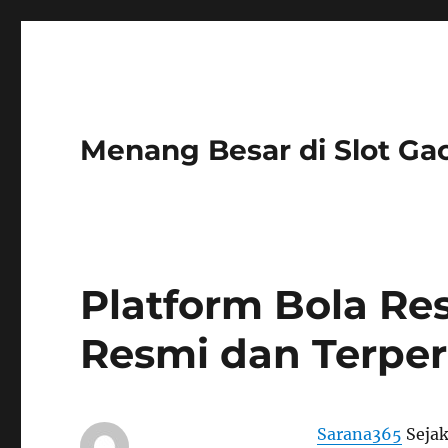
Menang Besar di Slot Gac
Platform Bola Res
Resmi dan Terpe
Sarana365
Sejak