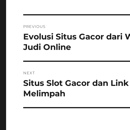
Post
PREVIOUS
navigation
Evolusi Situs Gacor dar
Previous
post:
Judi Online
NEXT
Situs Slot Gacor dan Li
Next
post:
Melimpah