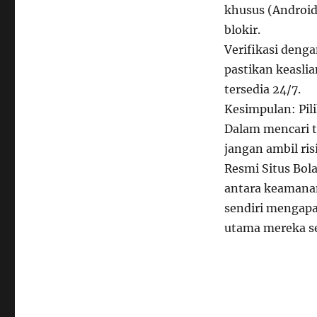
khusus (Android
blokir.
Verifikasi deng
pastikan keaslia
tersedia 24/7.
Kesimpulan: Pil
Dalam mencari t
jangan ambil ris
Resmi Situs Bol
antara keamanan,
sendiri mengapa
utama mereka s