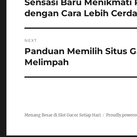
Sensasi Baru Menikmati 
Previous
post:
dengan Cara Lebih Cerd
NEXT
Panduan Memilih Situs 
Next
post:
Melimpah
Menang Besar di Slot Gacor Setiap Hari
Proudly powere