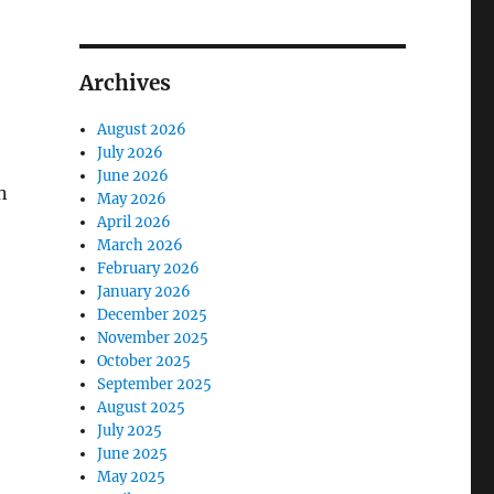
Archives
August 2026
July 2026
June 2026
n
May 2026
April 2026
March 2026
February 2026
January 2026
December 2025
November 2025
October 2025
September 2025
August 2025
July 2025
June 2025
May 2025