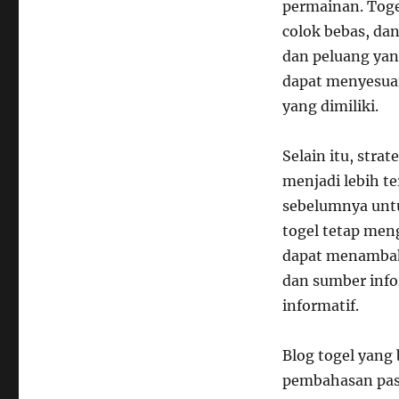
permainan. Togel
colok bebas, dan
dan peluang yan
dapat menyesuai
yang dimiliki.
Selain itu, str
menjadi lebih t
sebelumnya untu
togel tetap men
dapat menambah 
dan sumber info
informatif.
Blog togel yang 
pembahasan pasa