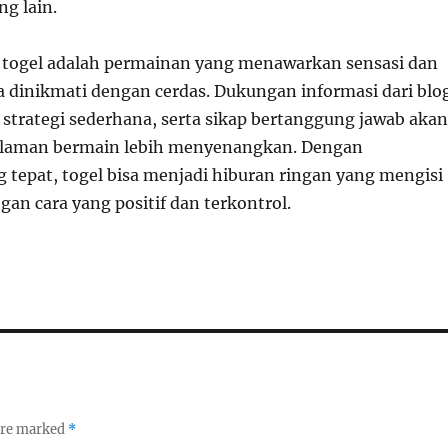
g lain.
 togel adalah permainan yang menawarkan sensasi dan
ka dinikmati dengan cerdas. Dukungan informasi dari blo
 strategi sederhana, serta sikap bertanggung jawab akan
aman bermain lebih menyenangkan. Dengan
 tepat, togel bisa menjadi hiburan ringan yang mengisi
an cara yang positif dan terkontrol.
 are marked
*