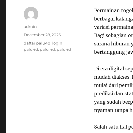
Permainan togel
berbagai kalang
Author
admin
variasi permaina
Posted
December 28, 2025
Bagi sebagian o
on
Tags
daftar palu4d
,
login
sarana hiburan 
palu4d
,
palu 4d
,
palu4d
bertanggung ja
Di era digital 
mudah diakses.
mulai dari pemi
prediksi dan st
yang sudah ber
nyaman tanpa ha
Salah satu hal 