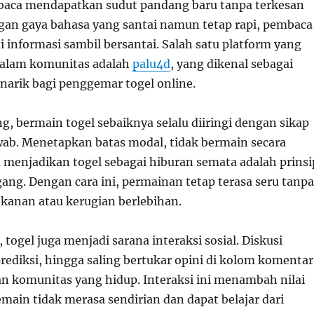
ca mendapatkan sudut pandang baru tanpa terkesan
an gaya bahasa yang santai namun tetap rapi, pembaca
 informasi sambil bersantai. Salah satu platform yang
dalam komunitas adalah
palu4d
, yang dikenal sebagai
enarik bagi penggemar togel online.
g, bermain togel sebaiknya selalu diiringi dengan sikap
ab. Menetapkan batas modal, tidak bermain secara
a menjadikan togel sebagai hiburan semata adalah prinsi
ang. Dengan cara ini, permainan tetap terasa seru tanpa
anan atau kerugian berlebihan.
, togel juga menjadi sarana interaksi sosial. Diskusi
rediksi, hingga saling bertukar opini di kolom komentar
n komunitas yang hidup. Interaksi ini menambah nilai
emain tidak merasa sendirian dan dapat belajar dari