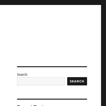
Search
SEARCH