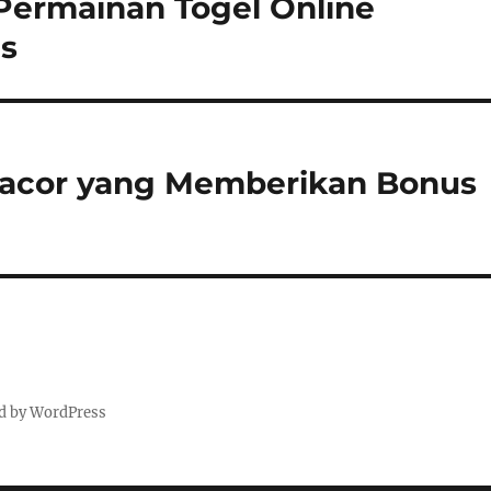
Permainan Togel Online
as
Gacor yang Memberikan Bonus
d by WordPress