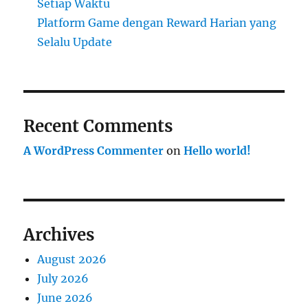
Setiap Waktu
Platform Game dengan Reward Harian yang
Selalu Update
Recent Comments
A WordPress Commenter
on
Hello world!
Archives
August 2026
July 2026
June 2026