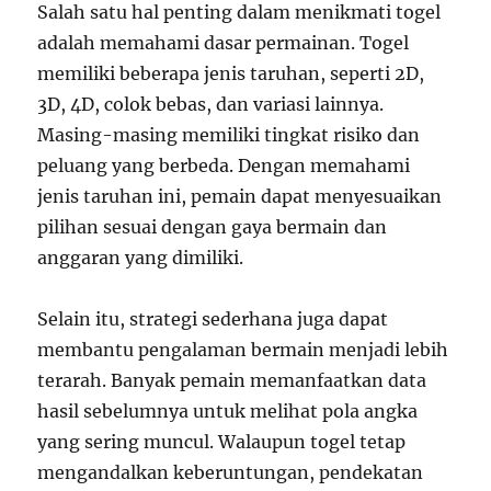
Salah satu hal penting dalam menikmati togel
adalah memahami dasar permainan. Togel
memiliki beberapa jenis taruhan, seperti 2D,
3D, 4D, colok bebas, dan variasi lainnya.
Masing-masing memiliki tingkat risiko dan
peluang yang berbeda. Dengan memahami
jenis taruhan ini, pemain dapat menyesuaikan
pilihan sesuai dengan gaya bermain dan
anggaran yang dimiliki.
Selain itu, strategi sederhana juga dapat
membantu pengalaman bermain menjadi lebih
terarah. Banyak pemain memanfaatkan data
hasil sebelumnya untuk melihat pola angka
yang sering muncul. Walaupun togel tetap
mengandalkan keberuntungan, pendekatan