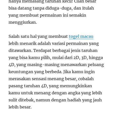
hanya memasang taruhan kecil! Cuan besar
bisa datang tanpa diduga-duga, dan itulah
yang membuat permainan ini semakin
menggiurkan.
Salah satu hal yang membuat
togel macau
lebih menarik adalah variasi permainan yang
ditawarkan. Terdapat berbagai jenis taruhan
yang bisa kamu pilih, mulai dari 2D, 3D, hingga
4D, yang masing-masing menawarkan peluang
keuntungan yang berbeda. Jika kamu ingin
merasakan sensasi menang besar, cobalah
pasang taruhan 4D, yang memungkinkan
kamu untuk menang dengan angka yang lebih
sulit ditebak, namun dengan hadiah yang jauh
lebih besar.