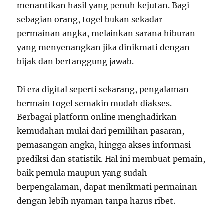
menantikan hasil yang penuh kejutan. Bagi
sebagian orang, togel bukan sekadar
permainan angka, melainkan sarana hiburan
yang menyenangkan jika dinikmati dengan
bijak dan bertanggung jawab.
Di era digital seperti sekarang, pengalaman
bermain togel semakin mudah diakses.
Berbagai platform online menghadirkan
kemudahan mulai dari pemilihan pasaran,
pemasangan angka, hingga akses informasi
prediksi dan statistik. Hal ini membuat pemain,
baik pemula maupun yang sudah
berpengalaman, dapat menikmati permainan
dengan lebih nyaman tanpa harus ribet.