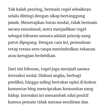
Tak kalah penting, bermain togel sebaiknya
selalu diiringi dengan sikap bertanggung
jawab. Menetapkan batas modal, tidak bermain
secara emosional, serta menjadikan togel
sebagai hiburan semata adalah prinsip yang
patut dipegang. Dengan cara ini, permainan
tetap terasa seru tanpa menimbulkan tekanan
atau kerugian berlebihan.
Dari sisi hiburan, togel juga menjadi sarana
interaksi sosial. Diskusi angka, berbagi
prediksi, hingga saling bertukar opini di kolom
komentar blog menciptakan komunitas yang
hidup. Interaksi ini menambah nilai positif
karena pemain tidak merasa sendirian dan