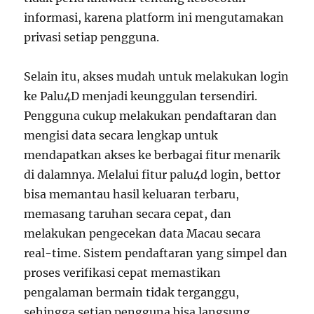
informasi, karena platform ini mengutamakan
privasi setiap pengguna.
Selain itu, akses mudah untuk melakukan login
ke Palu4D menjadi keunggulan tersendiri.
Pengguna cukup melakukan pendaftaran dan
mengisi data secara lengkap untuk
mendapatkan akses ke berbagai fitur menarik
di dalamnya. Melalui fitur palu4d login, bettor
bisa memantau hasil keluaran terbaru,
memasang taruhan secara cepat, dan
melakukan pengecekan data Macau secara
real-time. Sistem pendaftaran yang simpel dan
proses verifikasi cepat memastikan
pengalaman bermain tidak terganggu,
sehingga setiap pengguna bisa langsung