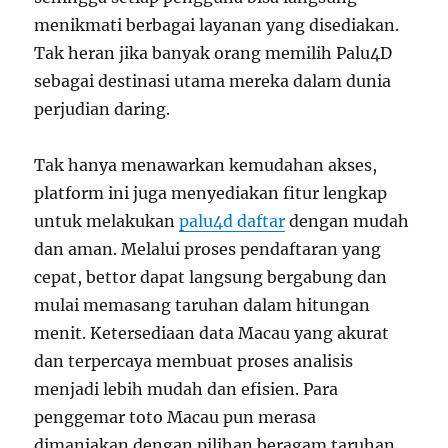
menikmati berbagai layanan yang disediakan.
Tak heran jika banyak orang memilih Palu4D
sebagai destinasi utama mereka dalam dunia
perjudian daring.
Tak hanya menawarkan kemudahan akses,
platform ini juga menyediakan fitur lengkap
untuk melakukan
palu4d daftar
dengan mudah
dan aman. Melalui proses pendaftaran yang
cepat, bettor dapat langsung bergabung dan
mulai memasang taruhan dalam hitungan
menit. Ketersediaan data Macau yang akurat
dan terpercaya membuat proses analisis
menjadi lebih mudah dan efisien. Para
penggemar toto Macau pun merasa
dimanjakan dengan pilihan beragam taruhan