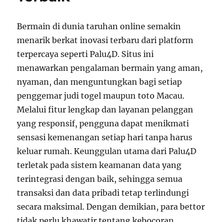
Bermain di dunia taruhan online semakin
menarik berkat inovasi terbaru dari platform
terpercaya seperti Palu4D. Situs ini
menawarkan pengalaman bermain yang aman,
nyaman, dan menguntungkan bagi setiap
penggemar judi togel maupun toto Macau.
Melalui fitur lengkap dan layanan pelanggan
yang responsif, pengguna dapat menikmati
sensasi kemenangan setiap hari tanpa harus
keluar rumah. Keunggulan utama dari Palu4D
terletak pada sistem keamanan data yang
terintegrasi dengan baik, sehingga semua
transaksi dan data pribadi tetap terlindungi
secara maksimal. Dengan demikian, para bettor
tidak perlu khawatir tentang kebocoran