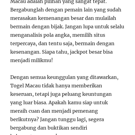
Macau adalah pilihan yang sangat tepat.
Bergabunglah dengan pemain lain yang sudah
merasakan kemenangan besar dan mulailah
bermain dengan bijak. Jangan lupa untuk selalu
menganalisis pola angka, memilih situs
terpercaya, dan tentu saja, bermain dengan
kesenangan. Siapa tahu, jackpot besar bisa
menjadi milikmu!
Dengan semua keunggulan yang ditawarkan,
Togel Macau tidak hanya memberikan
keseruan, tetapi juga peluang keuntungan
yang luar biasa. Apakah kamu siap untuk
meraih cuan dan menjadi pemenang
berikutnya? Jangan tunggu lagi, segera
bergabung dan buktikan sendiri