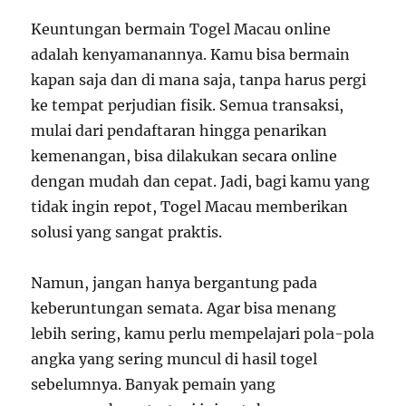
Keuntungan bermain Togel Macau online
adalah kenyamanannya. Kamu bisa bermain
kapan saja dan di mana saja, tanpa harus pergi
ke tempat perjudian fisik. Semua transaksi,
mulai dari pendaftaran hingga penarikan
kemenangan, bisa dilakukan secara online
dengan mudah dan cepat. Jadi, bagi kamu yang
tidak ingin repot, Togel Macau memberikan
solusi yang sangat praktis.
Namun, jangan hanya bergantung pada
keberuntungan semata. Agar bisa menang
lebih sering, kamu perlu mempelajari pola-pola
angka yang sering muncul di hasil togel
sebelumnya. Banyak pemain yang