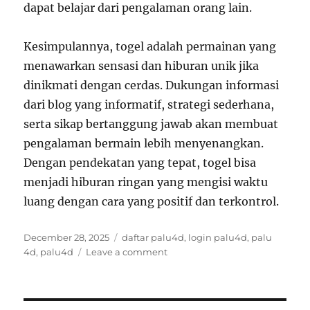
dapat belajar dari pengalaman orang lain.
Kesimpulannya, togel adalah permainan yang
menawarkan sensasi dan hiburan unik jika
dinikmati dengan cerdas. Dukungan informasi
dari blog yang informatif, strategi sederhana,
serta sikap bertanggung jawab akan membuat
pengalaman bermain lebih menyenangkan.
Dengan pendekatan yang tepat, togel bisa
menjadi hiburan ringan yang mengisi waktu
luang dengan cara yang positif dan terkontrol.
Posted
Tags
December 28, 2025
daftar palu4d
,
login palu4d
,
palu
on
on
4d
,
palu4d
Leave a comment
Menikmati
Serunya
Permainan
Togel