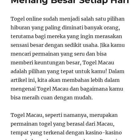
Menang Besar Setiap Hari
dan
Prediksi
Toto
Togel online sudah menjadi salah satu pilihan
Macau
hiburan yang paling diminati banyak orang,
Terbaik
terutama bagi mereka yang ingin merasakan
sensasi besar dengan sedikit usaha. Jika kamu
mencari permainan yang seru dan bisa
memberi keuntungan besar, Togel Macau
adalah pilihan yang tepat untuk kamu! Dalam
artikel ini, kita akan membahas lebih dalam
mengenai Togel Macau dan bagaimana kamu
bisa meraih cuan dengan mudah.
Togel Macau, seperti namanya, merupakan
permainan togel yang berasal dari Macau,
tempat yang terkenal dengan kasino-kasino