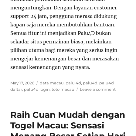
menguntungkan. Dengan layanan customer
support 24 jam, pengguna merasa didukung
kapan saja mereka membutuhkan bantuan.
Semua fitur ini menjadikan Palu4D bukan
sekadar situs permainan biasa, melainkan
pilihan utama bagi mereka yang serius ingin
mengejar kemenangan besar dan merasakan
sensasi kemenangan yang nyata.
Posted
Tags
May 17, 2026
data macau
,
palu 4d
,
palu4d
,
palu4d
on
on
daftar
,
palu4d login
,
toto macau
Leave a comment
Optimalk
Peluang
Jackpot
Raih Cuan Mudah dengan
dengan
Data
Togel Macau: Sensasi
Macau
Akurat