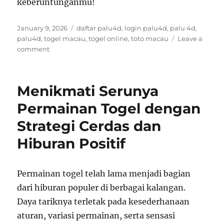
keberuntunganmu!
Posted
Tags
January 9, 2026
daftar palu4d
,
login palu4d
,
palu 4d
,
on
palu4d
,
togel macau
,
togel online
,
toto macau
Leave a
on
comment
Raih
Cuan
Mudah
Menikmati Serunya
dengan
Togel
Permainan Togel dengan
Macau:
Strategi Cerdas dan
Sensasi
Menang
Hiburan Positif
Besar
Setiap
Hari
Permainan togel telah lama menjadi bagian
dari hiburan populer di berbagai kalangan.
Daya tariknya terletak pada kesederhanaan
aturan, variasi permainan, serta sensasi