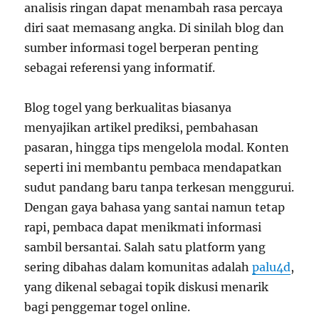
analisis ringan dapat menambah rasa percaya
diri saat memasang angka. Di sinilah blog dan
sumber informasi togel berperan penting
sebagai referensi yang informatif.
Blog togel yang berkualitas biasanya
menyajikan artikel prediksi, pembahasan
pasaran, hingga tips mengelola modal. Konten
seperti ini membantu pembaca mendapatkan
sudut pandang baru tanpa terkesan menggurui.
Dengan gaya bahasa yang santai namun tetap
rapi, pembaca dapat menikmati informasi
sambil bersantai. Salah satu platform yang
sering dibahas dalam komunitas adalah
palu4d
,
yang dikenal sebagai topik diskusi menarik
bagi penggemar togel online.