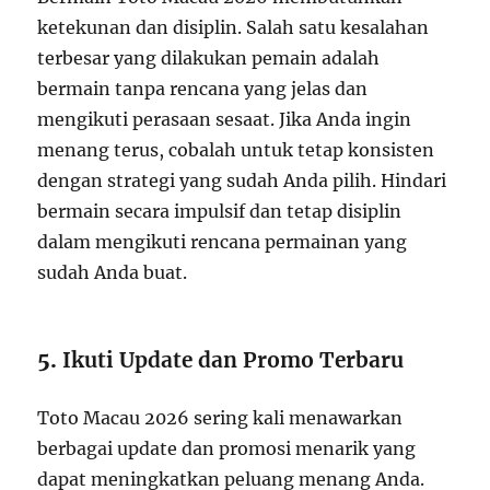
ketekunan dan disiplin. Salah satu kesalahan
terbesar yang dilakukan pemain adalah
bermain tanpa rencana yang jelas dan
mengikuti perasaan sesaat. Jika Anda ingin
menang terus, cobalah untuk tetap konsisten
dengan strategi yang sudah Anda pilih. Hindari
bermain secara impulsif dan tetap disiplin
dalam mengikuti rencana permainan yang
sudah Anda buat.
5.
Ikuti Update dan Promo Terbaru
Toto Macau 2026 sering kali menawarkan
berbagai update dan promosi menarik yang
dapat meningkatkan peluang menang Anda.