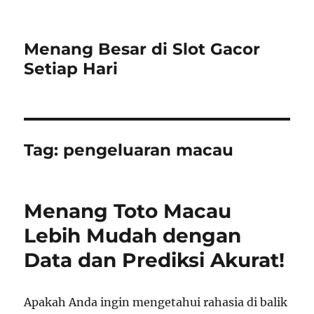
Menang Besar di Slot Gacor
Setiap Hari
Tag:
pengeluaran macau
Menang Toto Macau
Lebih Mudah dengan
Data dan Prediksi Akurat!
Apakah Anda ingin mengetahui rahasia di balik