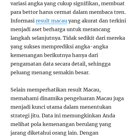
variasi angka yang cukup signifikan, membuat
para bettor harus cermat dalam membaca tren.
Informasi
result macau
yang akurat dan terkini
menjadi aset berharga untuk merancang
langkah selanjutnya. Tidak sedikit dari mereka
yang sukses memprediksi angka-angka
kemenangan berikutnya hanya dari
pengamatan data secara detail, sehingga
peluang menang semakin besar.
Selain memperhatikan result Macau,
memahami dinamika pengeluaran Macau juga
menjadi kunci utama dalam menentukan
strategi jitu. Data ini memungkinkan Anda
melihat pola kemenangan berulang yang
jarang diketahui orang lain. Dengan