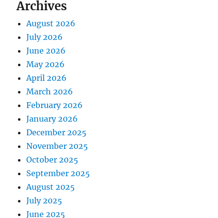
Archives
August 2026
July 2026
June 2026
May 2026
April 2026
March 2026
February 2026
January 2026
December 2025
November 2025
October 2025
September 2025
August 2025
July 2025
June 2025