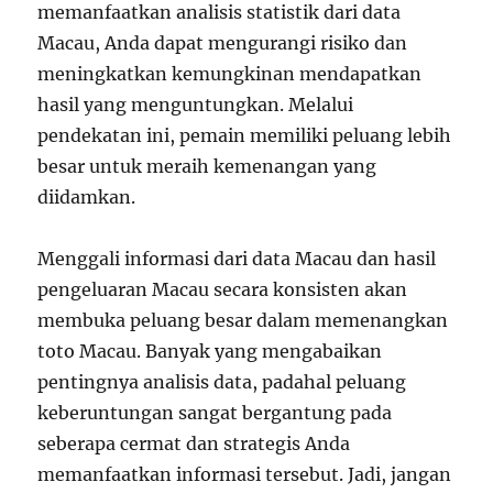
memanfaatkan analisis statistik dari data
Macau, Anda dapat mengurangi risiko dan
meningkatkan kemungkinan mendapatkan
hasil yang menguntungkan. Melalui
pendekatan ini, pemain memiliki peluang lebih
besar untuk meraih kemenangan yang
diidamkan.
Menggali informasi dari data Macau dan hasil
pengeluaran Macau secara konsisten akan
membuka peluang besar dalam memenangkan
toto Macau. Banyak yang mengabaikan
pentingnya analisis data, padahal peluang
keberuntungan sangat bergantung pada
seberapa cermat dan strategis Anda
memanfaatkan informasi tersebut. Jadi, jangan