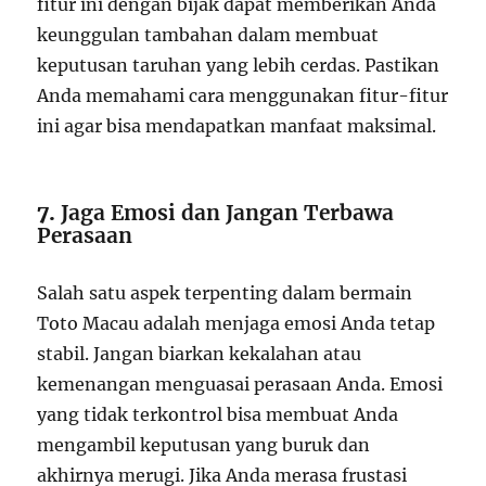
fitur ini dengan bijak dapat memberikan Anda
keunggulan tambahan dalam membuat
keputusan taruhan yang lebih cerdas. Pastikan
Anda memahami cara menggunakan fitur-fitur
ini agar bisa mendapatkan manfaat maksimal.
7.
Jaga Emosi dan Jangan Terbawa
Perasaan
Salah satu aspek terpenting dalam bermain
Toto Macau adalah menjaga emosi Anda tetap
stabil. Jangan biarkan kekalahan atau
kemenangan menguasai perasaan Anda. Emosi
yang tidak terkontrol bisa membuat Anda
mengambil keputusan yang buruk dan
akhirnya merugi. Jika Anda merasa frustasi