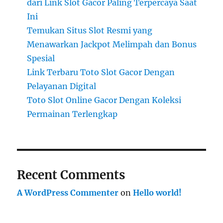
dari Link Slot Gacor Paling Terpercaya Saat
Ini
Temukan Situs Slot Resmi yang
Menawarkan Jackpot Melimpah dan Bonus
Spesial
Link Terbaru Toto Slot Gacor Dengan
Pelayanan Digital
Toto Slot Online Gacor Dengan Koleksi
Permainan Terlengkap
Recent Comments
A WordPress Commenter
on
Hello world!