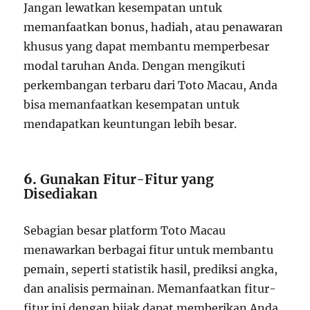
Jangan lewatkan kesempatan untuk
memanfaatkan bonus, hadiah, atau penawaran
khusus yang dapat membantu memperbesar
modal taruhan Anda. Dengan mengikuti
perkembangan terbaru dari Toto Macau, Anda
bisa memanfaatkan kesempatan untuk
mendapatkan keuntungan lebih besar.
6.
Gunakan Fitur-Fitur yang
Disediakan
Sebagian besar platform Toto Macau
menawarkan berbagai fitur untuk membantu
pemain, seperti statistik hasil, prediksi angka,
dan analisis permainan. Memanfaatkan fitur-
fitur ini dengan bijak dapat memberikan Anda