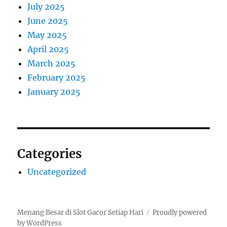
July 2025
June 2025
May 2025
April 2025
March 2025
February 2025
January 2025
Categories
Uncategorized
Menang Besar di Slot Gacor Setiap Hari
Proudly powered
by WordPress