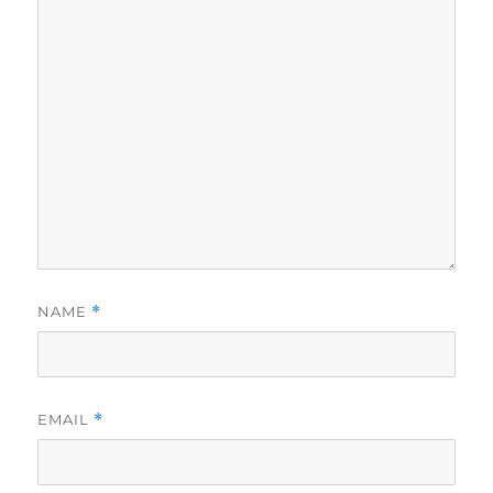
NAME
*
EMAIL
*