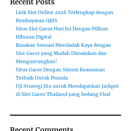
Recent Posts
Link Slot Online 2026 Terlengkap dengan
Pembayaran QRIS
Situs Slot Gacor Hari Ini Dengan Pilihan
Hiburan Digital
Rasakan Sensasi Mendadak Kaya dengan
Slot Gacor yang Mudah Dimainkan dan
Menguntungkan!
Situs Gacor Dengan Sistem Keamanan
Terbaik Untuk Pemula
Uji Strategi Jitu untuk Mendapatkan Jackpot
di Slot Gacor Thailand yang Sedang Viral
Recent Comments