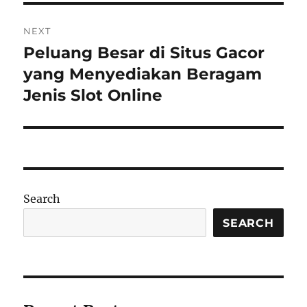
NEXT
Peluang Besar di Situs Gacor
Next
post:
yang Menyediakan Beragam
Jenis Slot Online
Search
SEARCH