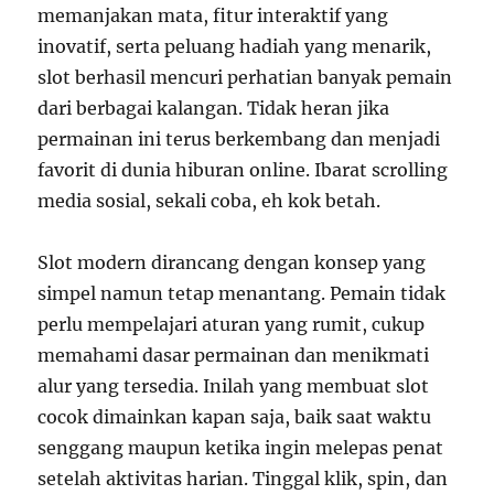
memanjakan mata, fitur interaktif yang
inovatif, serta peluang hadiah yang menarik,
slot berhasil mencuri perhatian banyak pemain
dari berbagai kalangan. Tidak heran jika
permainan ini terus berkembang dan menjadi
favorit di dunia hiburan online. Ibarat scrolling
media sosial, sekali coba, eh kok betah.
Slot modern dirancang dengan konsep yang
simpel namun tetap menantang. Pemain tidak
perlu mempelajari aturan yang rumit, cukup
memahami dasar permainan dan menikmati
alur yang tersedia. Inilah yang membuat slot
cocok dimainkan kapan saja, baik saat waktu
senggang maupun ketika ingin melepas penat
setelah aktivitas harian. Tinggal klik, spin, dan