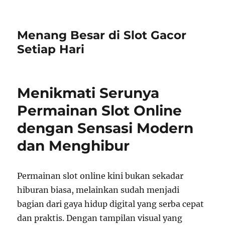
Menang Besar di Slot Gacor
Setiap Hari
Menikmati Serunya
Permainan Slot Online
dengan Sensasi Modern
dan Menghibur
Permainan slot online kini bukan sekadar
hiburan biasa, melainkan sudah menjadi
bagian dari gaya hidup digital yang serba cepat
dan praktis. Dengan tampilan visual yang