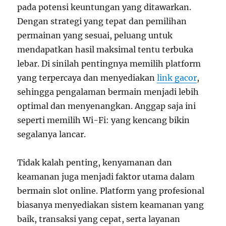
pada potensi keuntungan yang ditawarkan.
Dengan strategi yang tepat dan pemilihan
permainan yang sesuai, peluang untuk
mendapatkan hasil maksimal tentu terbuka
lebar. Di sinilah pentingnya memilih platform
yang terpercaya dan menyediakan
link gacor
,
sehingga pengalaman bermain menjadi lebih
optimal dan menyenangkan. Anggap saja ini
seperti memilih Wi-Fi: yang kencang bikin
segalanya lancar.
Tidak kalah penting, kenyamanan dan
keamanan juga menjadi faktor utama dalam
bermain slot online. Platform yang profesional
biasanya menyediakan sistem keamanan yang
baik, transaksi yang cepat, serta layanan