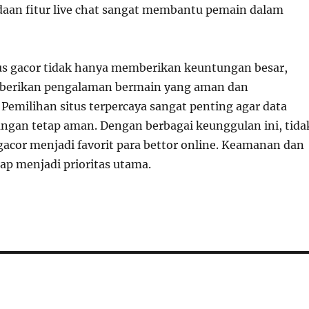
adaan fitur live chat sangat membantu pemain dalam
s gacor tidak hanya memberikan keuntungan besar,
mberikan pengalaman bermain yang aman dan
emilihan situs terpercaya sangat penting agar data
angan tetap aman. Dengan berbagai keunggulan ini, tida
 gacor menjadi favorit para bettor online. Keamanan dan
p menjadi prioritas utama.