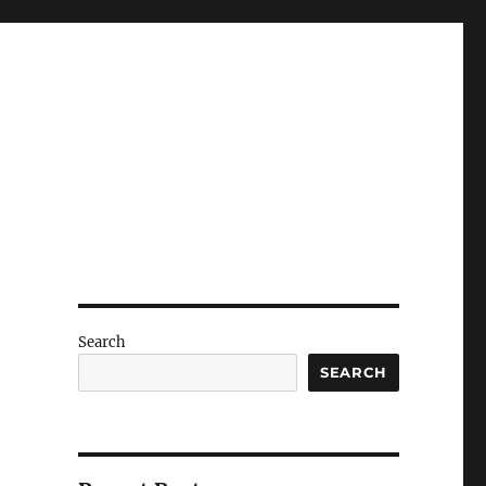
Search
SEARCH