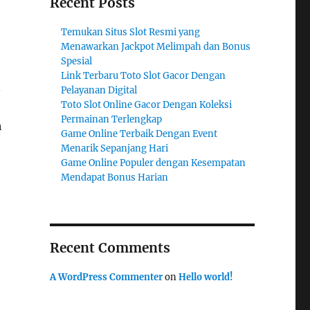
Recent Posts
Temukan Situs Slot Resmi yang
Menawarkan Jackpot Melimpah dan Bonus
Spesial
Link Terbaru Toto Slot Gacor Dengan
.
Pelayanan Digital
Toto Slot Online Gacor Dengan Koleksi
Permainan Terlengkap
h
Game Online Terbaik Dengan Event
Menarik Sepanjang Hari
Game Online Populer dengan Kesempatan
Mendapat Bonus Harian
Recent Comments
A WordPress Commenter
on
Hello world!