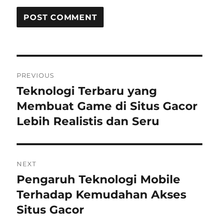
Post
PREVIOUS
navigation
Teknologi Terbaru yang
Previous
post:
Membuat Game di Situs Gacor
Lebih Realistis dan Seru
NEXT
Pengaruh Teknologi Mobile
Next
post:
Terhadap Kemudahan Akses
Situs Gacor