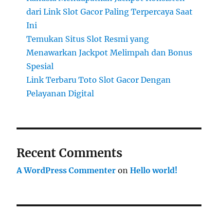
dari Link Slot Gacor Paling Terpercaya Saat
Ini
Temukan Situs Slot Resmi yang
Menawarkan Jackpot Melimpah dan Bonus
Spesial
Link Terbaru Toto Slot Gacor Dengan
Pelayanan Digital
Recent Comments
A WordPress Commenter
on
Hello world!