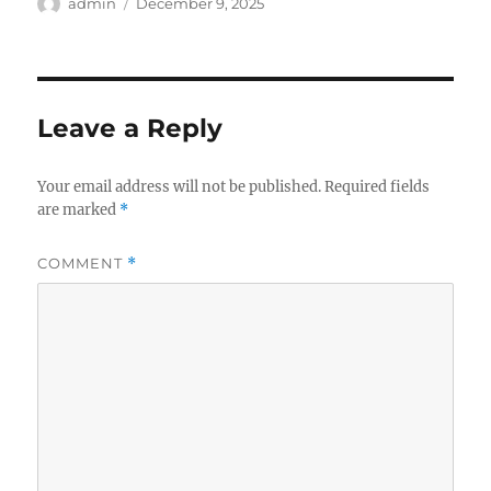
Author
Posted
admin
December 9, 2025
on
Leave a Reply
Your email address will not be published.
Required fields
are marked
*
COMMENT
*