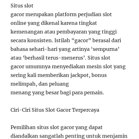
Situs slot
gacor merupakan platform perjudian slot
online yang dikenal karena tingkat
kemenangan atau pembayaran yang tinggi
secara konsisten. Istilah “gacor” berasal dari
bahasa sehari-hari yang artinya ‘sempurna’
atau ‘berhasil terus-menerus’. Situs slot
gacor umumnya menyediakan mesin slot yang
sering kali memberikan jackpot, bonus
melimpah, dan peluang
menang yang besar bagi para pemain.
Ciri-Ciri Situs Slot Gacor Terpercaya
Pemilihan situs slot gacor yang dapat
diandalkan sangatlah penting untuk menjamin