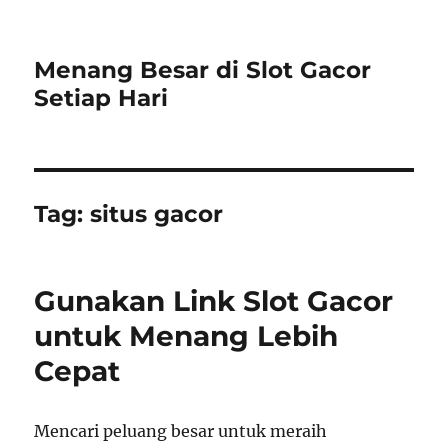
Menang Besar di Slot Gacor
Setiap Hari
Tag:
situs gacor
Gunakan Link Slot Gacor
untuk Menang Lebih
Cepat
Mencari peluang besar untuk meraih