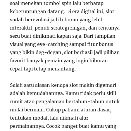
soal menekan tombol spin lalu berharap
keberuntungan datang. Di era digital ini, slot
sudah berevolusi jadi hiburan yang lebih
interaktif, penuh strategi ringan, dan tentunya
seru buat dinikmati kapan saja. Dari tampilan
visual yang eye-catching sampai fitur bonus
yang bikin deg-degan, slot berhasil jadi pilihan
favorit banyak pemain yang ingin hiburan
cepat tapi tetap menantang.
Salah satu alasan kenapa slot makin digemari
adalah kemudahannya. Kamu tidak perlu skill
rumit atau pengalaman bertahun-tahun untuk
mulai bermain. Cukup pahami aturan dasar,
tentukan modal, lalu nikmati alur
permainannya. Cocok banget buat kamu yang