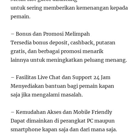
untuk sering memberikan kemenangan kepada
pemain.
– Bonus dan Promosi Melimpah
Tersedia bonus deposit, cashback, putaran
gratis, dan berbagai promosi menarik
lainnya untuk meningkatkan peluang menang.
– Fasilitas Live Chat dan Support 24 Jam
Menyediakan bantuan bagi pemain kapan
saja jika mengalami masalah.
– Kemudahan Akses dan Mobile Friendly
Dapat dimainkan di perangkat PC maupun
smartphone kapan saja dan dari mana saja.