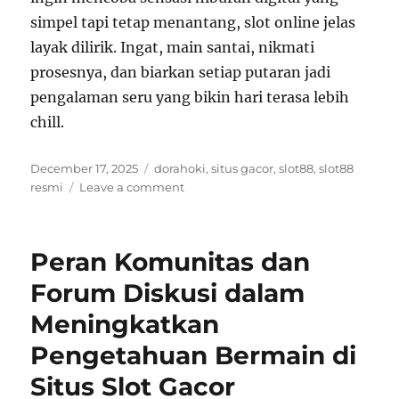
simpel tapi tetap menantang, slot online jelas
layak dilirik. Ingat, main santai, nikmati
prosesnya, dan biarkan setiap putaran jadi
pengalaman seru yang bikin hari terasa lebih
chill.
Posted
Tags
December 17, 2025
dorahoki
,
situs gacor
,
slot88
,
slot88
on
on
resmi
Leave a comment
Serunya
Permainan
Slot
Peran Komunitas dan
Online:
Hiburan
Forum Diskusi dalam
Digital
Meningkatkan
yang
Praktis
Pengetahuan Bermain di
dan
Menantang
Situs Slot Gacor