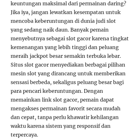
keuntungan maksimal dari permainan daring?
Jika iya, jangan lewatkan kesempatan untuk
mencoba keberuntungan di dunia judi slot
yang sedang naik daun. Banyak pemain
menyebutnya sebagai slot gacor karena tingkat
kemenangan yang lebih tinggi dan peluang
meraih jackpot besar semakin terbuka lebar.
Situs slot gacor menyediakan berbagai pilihan
mesin slot yang dirancang untuk memberikan
sensasi berbeda, sekaligus peluang besar bagi
para pencari keberuntungan. Dengan
memainkan link slot gacor, pemain dapat
mengakses permainan favorit secara mudah
dan cepat, tanpa perlu khawatir kehilangan
waktu karena sistem yang responsif dan
terpercaya.