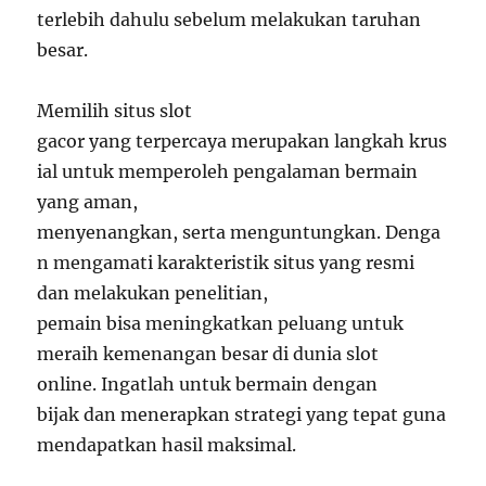
terlebih dahulu sebelum melakukan taruhan
besar.
Memilih situs slot
gacor yang terpercaya merupakan langkah krus
ial untuk memperoleh pengalaman bermain
yang aman,
menyenangkan, serta menguntungkan. Denga
n mengamati karakteristik situs yang resmi
dan melakukan penelitian,
pemain bisa meningkatkan peluang untuk
meraih kemenangan besar di dunia slot
online. Ingatlah untuk bermain dengan
bijak dan menerapkan strategi yang tepat guna
mendapatkan hasil maksimal.