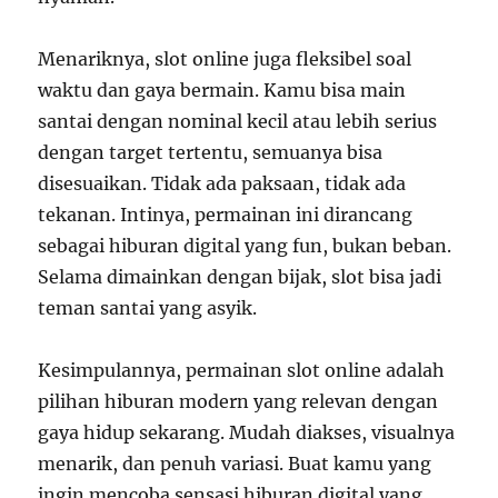
Menariknya, slot online juga fleksibel soal
waktu dan gaya bermain. Kamu bisa main
santai dengan nominal kecil atau lebih serius
dengan target tertentu, semuanya bisa
disesuaikan. Tidak ada paksaan, tidak ada
tekanan. Intinya, permainan ini dirancang
sebagai hiburan digital yang fun, bukan beban.
Selama dimainkan dengan bijak, slot bisa jadi
teman santai yang asyik.
Kesimpulannya, permainan slot online adalah
pilihan hiburan modern yang relevan dengan
gaya hidup sekarang. Mudah diakses, visualnya
menarik, dan penuh variasi. Buat kamu yang
ingin mencoba sensasi hiburan digital yang