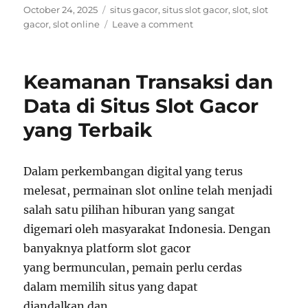
Posted
Tags
October 24, 2025
situs gacor
,
situs slot gacor
,
slot
,
slot
on
on
gacor
,
slot online
Leave a comment
Peran
Komunitas
dan
Keamanan Transaksi dan
Forum
Diskusi
Data di Situs Slot Gacor
dalam
yang Terbaik
Meningkatkan
Pengetahuan
Bermain
di
Dalam perkembangan digital yang terus
Situs
melesat, permainan slot online telah menjadi
Slot
salah satu pilihan hiburan yang sangat
Gacor
digemari oleh masyarakat Indonesia. Dengan
banyaknya platform slot gacor
yang bermunculan, pemain perlu cerdas
dalam memilih situs yang dapat
diandalkan dan