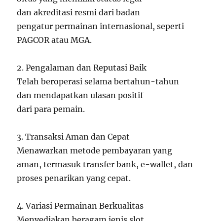
dan akreditasi resmi dari badan
pengatur permainan internasional, seperti
PAGCOR atau MGA.
2. Pengalaman dan Reputasi Baik
Telah beroperasi selama bertahun-tahun
dan mendapatkan ulasan positif
dari para pemain.
3. Transaksi Aman dan Cepat
Menawarkan metode pembayaran yang
aman, termasuk transfer bank, e-wallet, dan
proses penarikan yang cepat.
4. Variasi Permainan Berkualitas
Menyediakan beragam jenis slot