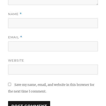
NAME
*
EMAIL
*
WEBSITE
Save my name, email, and website in this browser for
the next time I comment.