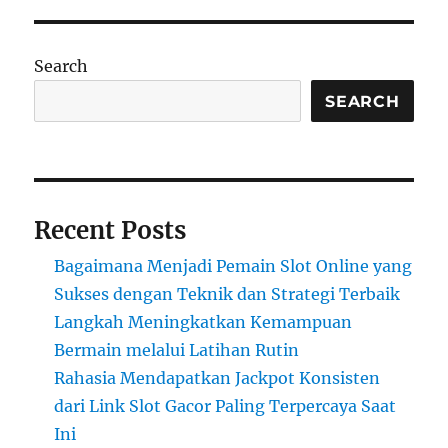
Search
SEARCH
Recent Posts
Bagaimana Menjadi Pemain Slot Online yang
Sukses dengan Teknik dan Strategi Terbaik
Langkah Meningkatkan Kemampuan
Bermain melalui Latihan Rutin
Rahasia Mendapatkan Jackpot Konsisten
dari Link Slot Gacor Paling Terpercaya Saat
Ini