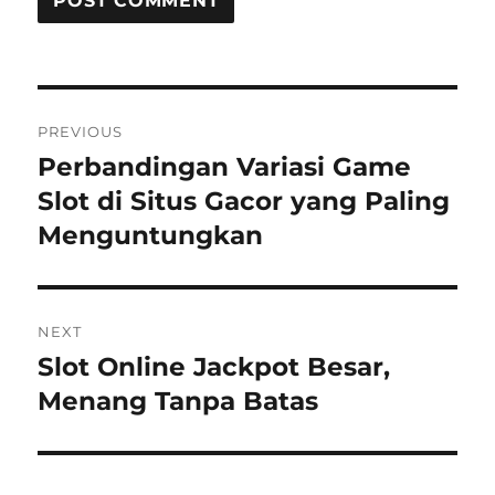
Post
PREVIOUS
navigation
Perbandingan Variasi Game
Previous
post:
Slot di Situs Gacor yang Paling
Menguntungkan
NEXT
Slot Online Jackpot Besar,
Next
post:
Menang Tanpa Batas