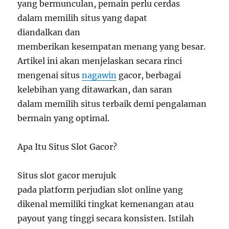
yang bermunculan, pemain perlu cerdas
dalam memilih situs yang dapat
diandalkan dan
memberikan kesempatan menang yang besar.
Artikel ini akan menjelaskan secara rinci
mengenai situs
nagawin
gacor, berbagai
kelebihan yang ditawarkan, dan saran
dalam memilih situs terbaik demi pengalaman
bermain yang optimal.
Apa Itu Situs Slot Gacor?
Situs slot gacor merujuk
pada platform perjudian slot online yang
dikenal memiliki tingkat kemenangan atau
payout yang tinggi secara konsisten. Istilah