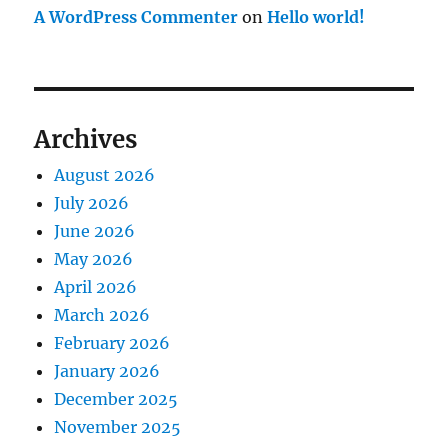
A WordPress Commenter
on
Hello world!
Archives
August 2026
July 2026
June 2026
May 2026
April 2026
March 2026
February 2026
January 2026
December 2025
November 2025