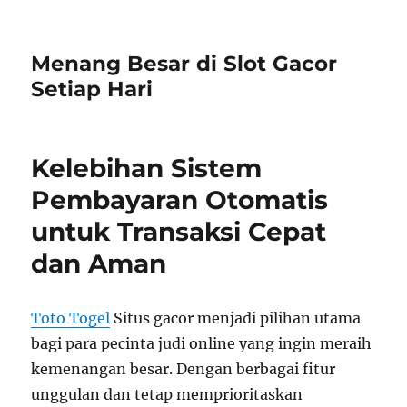
Menang Besar di Slot Gacor
Setiap Hari
Kelebihan Sistem
Pembayaran Otomatis
untuk Transaksi Cepat
dan Aman
Toto Togel
Situs gacor menjadi pilihan utama
bagi para pecinta judi online yang ingin meraih
kemenangan besar. Dengan berbagai fitur
unggulan dan tetap memprioritaskan