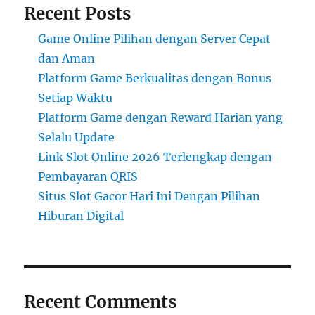
Recent Posts
Game Online Pilihan dengan Server Cepat
dan Aman
Platform Game Berkualitas dengan Bonus
Setiap Waktu
Platform Game dengan Reward Harian yang
Selalu Update
Link Slot Online 2026 Terlengkap dengan
Pembayaran QRIS
Situs Slot Gacor Hari Ini Dengan Pilihan
Hiburan Digital
Recent Comments