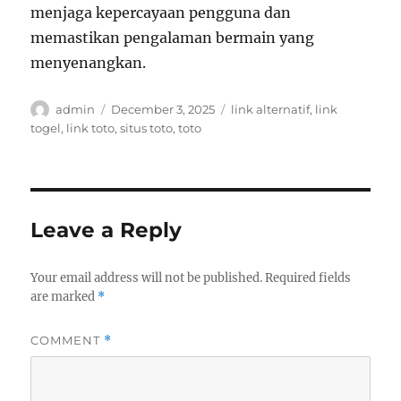
menjaga kepercayaan pengguna dan
memastikan pengalaman bermain yang
menyenangkan.
Author
Posted
Tags
admin
December 3, 2025
link alternatif
,
link
on
togel
,
link toto
,
situs toto
,
toto
Leave a Reply
Your email address will not be published.
Required fields
are marked
*
COMMENT
*