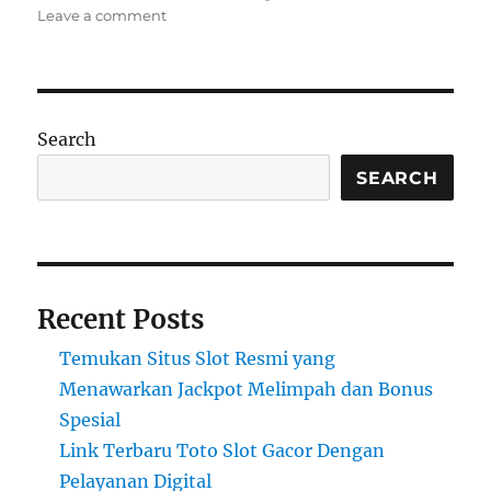
on
Leave a comment
Main
Toto
Online
dengan
Cara
Search
Cerdas
dan
SEARCH
Lebih
Seru
Setiap
Hari
Recent Posts
Temukan Situs Slot Resmi yang
Menawarkan Jackpot Melimpah dan Bonus
Spesial
Link Terbaru Toto Slot Gacor Dengan
Pelayanan Digital