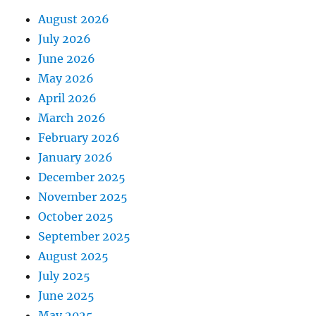
August 2026
July 2026
June 2026
May 2026
April 2026
March 2026
February 2026
January 2026
December 2025
November 2025
October 2025
September 2025
August 2025
July 2025
June 2025
May 2025