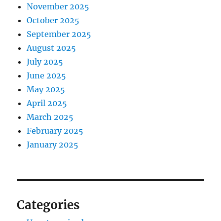
November 2025
October 2025
September 2025
August 2025
July 2025
June 2025
May 2025
April 2025
March 2025
February 2025
January 2025
Categories