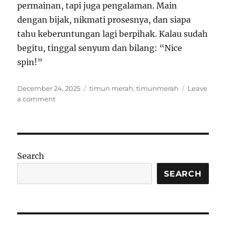
permainan, tapi juga pengalaman. Main
dengan bijak, nikmati prosesnya, dan siapa
tahu keberuntungan lagi berpihak. Kalau sudah
begitu, tinggal senyum dan bilang: “Nice
spin!”
Posted
Tags
December 24, 2025
timun merah
,
timunmerah
Leave
on
on
a comment
Sensasi
Baru
Slot
Online
yang
Search
Bikin
Main
SEARCH
Makin
Nagih