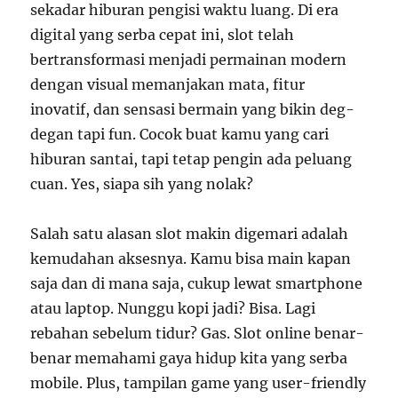
sekadar hiburan pengisi waktu luang. Di era
digital yang serba cepat ini, slot telah
bertransformasi menjadi permainan modern
dengan visual memanjakan mata, fitur
inovatif, dan sensasi bermain yang bikin deg-
degan tapi fun. Cocok buat kamu yang cari
hiburan santai, tapi tetap pengin ada peluang
cuan. Yes, siapa sih yang nolak?
Salah satu alasan slot makin digemari adalah
kemudahan aksesnya. Kamu bisa main kapan
saja dan di mana saja, cukup lewat smartphone
atau laptop. Nunggu kopi jadi? Bisa. Lagi
rebahan sebelum tidur? Gas. Slot online benar-
benar memahami gaya hidup kita yang serba
mobile. Plus, tampilan game yang user-friendly