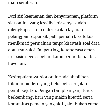
main sendirian.
Dari sisi keamanan dan kenyamanan, platform
slot online yang kredibel biasanya sudah
dilengkapi sistem enkripsi dan layanan
pelanggan responsif. Jadi, pemain bisa fokus
menikmati permainan tanpa khawatir soal data
atau transaksi. Ini penting, karena rasa aman
itu basic need sebelum kamu benar-benar bisa
have fun.
Kesimpulannya, slot online adalah pilihan
hiburan modern yang fleksibel, seru, dan
penuh kejutan. Dengan tampilan yang terus
berkembang, fitur yang makin kreatif, serta
komunitas pemain yang aktif, slot bukan cuma