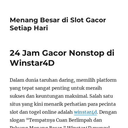
Menang Besar di Slot Gacor
Setiap Hari
24 Jam Gacor Nonstop di
Winstar4D
Dalam dunia taruhan daring, memilih platform
yang tepat sangat penting untuk meraih
sukses dan keuntungan maksimal. Salah satu
situs yang kini menarik perhatian para pecinta
slot dan togel online adalah
winstar4d
. Dengan
slogan “Tempatnya Cuan Berlimpah dan