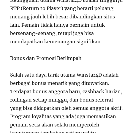
Keunggulan utama Winstar4D adalah tingginya
RTP (Return to Player) yang berarti peluang
menang jauh lebih besar dibandingkan situs
lain. Pemain tidak hanya bermain untuk
bersenang-senang, tetapi juga bisa
mendapatkan kemenangan signifikan.
Bonus dan Promosi Berlimpah
Salah satu daya tarik utama Winstar4D adalah
berbagai bonus menarik yang ditawarkan.
Terdapat bonus anggota baru, cashback harian,
rollingan setiap minggu, dan bonus referral
yang bisa didapatkan oleh semua anggota aktif.
Program loyalitas yang ada juga memastikan
pemain setia akan selalu memperoleh