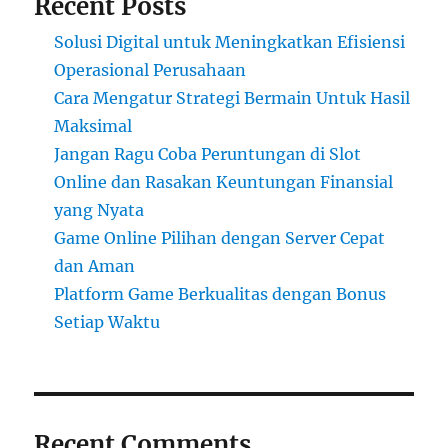
Recent Posts
Solusi Digital untuk Meningkatkan Efisiensi
Operasional Perusahaan
Cara Mengatur Strategi Bermain Untuk Hasil
Maksimal
Jangan Ragu Coba Peruntungan di Slot
Online dan Rasakan Keuntungan Finansial
yang Nyata
Game Online Pilihan dengan Server Cepat
dan Aman
Platform Game Berkualitas dengan Bonus
Setiap Waktu
Recent Comments