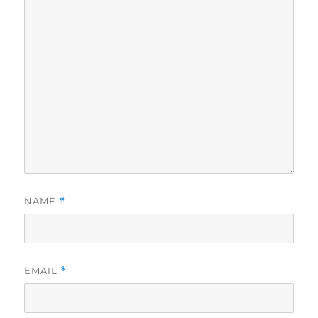
NAME
*
EMAIL
*