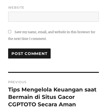
WEBSITE
Save my name, email, and website in this browser for
the next time I comment.
Post
PREVIOUS
navigation
Tips Mengelola Keuangan saat
Previous
post:
Bermain di Situs Gacor
CGPTOTO Secara Aman