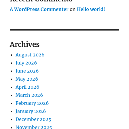
A WordPress Commenter
on
Hello world!
Archives
August 2026
July 2026
June 2026
May 2026
April 2026
March 2026
February 2026
January 2026
December 2025
November 2025