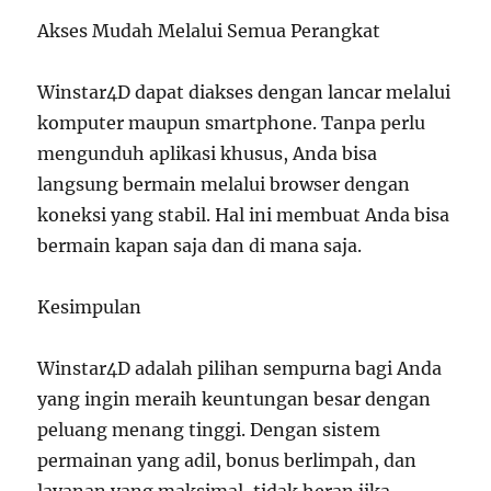
Akses Mudah Melalui Semua Perangkat
Winstar4D dapat diakses dengan lancar melalui
komputer maupun smartphone. Tanpa perlu
mengunduh aplikasi khusus, Anda bisa
langsung bermain melalui browser dengan
koneksi yang stabil. Hal ini membuat Anda bisa
bermain kapan saja dan di mana saja.
Kesimpulan
Winstar4D adalah pilihan sempurna bagi Anda
yang ingin meraih keuntungan besar dengan
peluang menang tinggi. Dengan sistem
permainan yang adil, bonus berlimpah, dan