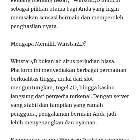
Peluang Menang Besar,” Winstar4D muncul
sebagai pilihan utama bagi Anda yang ingin
merasakan sensasi bermain dan memperoleh
penghasilan nyata.
Mengapa Memilih Winstar4D?
Winstar4D bukanlah situs perjudian biasa.
Platform ini menyediakan berbagai permainan
berkualitas tinggi, mulai dari slot
menguntungkan, togel 4D, hingga kasino
langsung dari penyedia terkenal. Dengan server
yang stabil dan tampilan yang ramah
pengguna, pengalaman bermain Anda jadi
lebih menyenangkan dan nyaman.