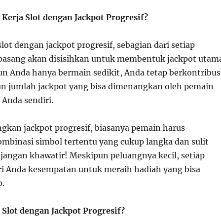
Kerja Slot dengan Jackpot Progresif?
slot dengan jackpot progresif, sebagian dari setiap
pasang akan disisihkan untuk membentuk jackpot utam
un Anda hanya bermain sedikit, Anda tetap berkontribus
n jumlah jackpot yang bisa dimenangkan oleh pemain
 Anda sendiri.
an jackpot progresif, biasanya pemain harus
binasi simbol tertentu yang cukup langka dan sulit
 jangan khawatir! Meskipun peluangnya kecil, setiap
i Anda kesempatan untuk meraih hadiah yang bisa
.
Slot dengan Jackpot Progresif?