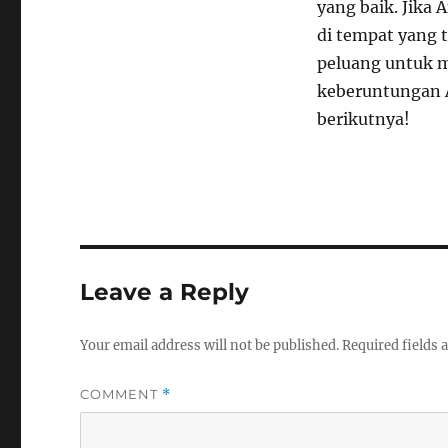
yang baik. Jika
di tempat yang 
peluang untuk m
keberuntungan A
berikutnya!
Leave a Reply
Your email address will not be published.
Required fields
COMMENT
*