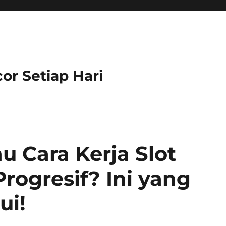
or Setiap Hari
 Cara Kerja Slot
rogresif? Ini yang
ui!