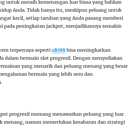
g untuk meraih kemenangan luar biasa yang bahkan
idup Anda. Tidak hanya itu, meskipun peluang untuk
ngat kecil, setiap taruhan yang Anda pasang memberi
usi pada peningkatan jackpot, menjadikannya semakin
form terpercaya seperti
ulti88
bisa meningkatkan
a dalam bermain slot progresif. Dengan menyediakan
permainan yang menarik dan peluang menang yang besar
pengalaman bermain yang lebih seru dan
.
kpot progresif memang menawarkan peluang yang luar
uk menang, namun memerlukan kesabaran dan strategi