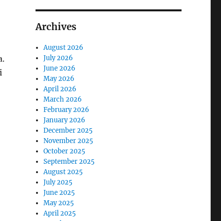
Archives
August 2026
a.
July 2026
June 2026
i
May 2026
April 2026
March 2026
February 2026
January 2026
December 2025
November 2025
October 2025
September 2025
August 2025
July 2025
June 2025
May 2025
April 2025