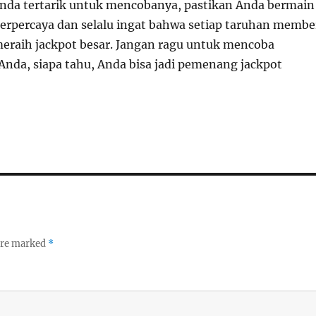
 Anda tertarik untuk mencobanya, pastikan Anda bermain
terpercaya dan selalu ingat bahwa setiap taruhan membe
eraih jackpot besar. Jangan ragu untuk mencoba
nda, siapa tahu, Anda bisa jadi pemenang jackpot
 are marked
*