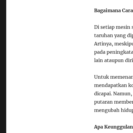
Bagaimana Cara 
Di setiap mesin 
taruhan yang di
Artinya, meskip
pada peningkata
lain ataupun diri
Untuk memenangk
mendapatkan kom
dicapai. Namun,
putaran member
mengubah hidup
Apa Keunggulan 