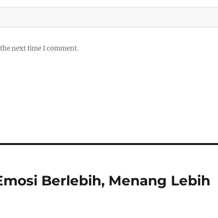
 the next time I comment.
Emosi Berlebih, Menang Lebih