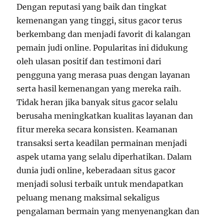
Dengan reputasi yang baik dan tingkat
kemenangan yang tinggi, situs gacor terus
berkembang dan menjadi favorit di kalangan
pemain judi online. Popularitas ini didukung
oleh ulasan positif dan testimoni dari
pengguna yang merasa puas dengan layanan
serta hasil kemenangan yang mereka raih.
Tidak heran jika banyak situs gacor selalu
berusaha meningkatkan kualitas layanan dan
fitur mereka secara konsisten. Keamanan
transaksi serta keadilan permainan menjadi
aspek utama yang selalu diperhatikan. Dalam
dunia judi online, keberadaan situs gacor
menjadi solusi terbaik untuk mendapatkan
peluang menang maksimal sekaligus
pengalaman bermain yang menyenangkan dan