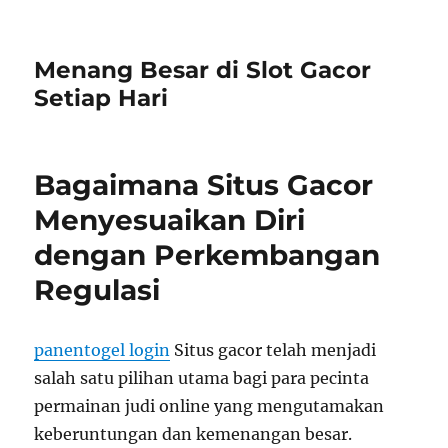
Menang Besar di Slot Gacor
Setiap Hari
Bagaimana Situs Gacor
Menyesuaikan Diri
dengan Perkembangan
Regulasi
panentogel login
Situs gacor telah menjadi
salah satu pilihan utama bagi para pecinta
permainan judi online yang mengutamakan
keberuntungan dan kemenangan besar.