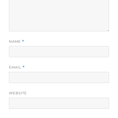
NAME
*
EMAIL
*
WEBSITE