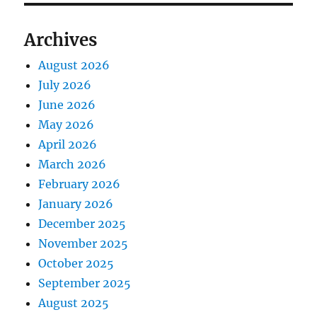
Archives
August 2026
July 2026
June 2026
May 2026
April 2026
March 2026
February 2026
January 2026
December 2025
November 2025
October 2025
September 2025
August 2025