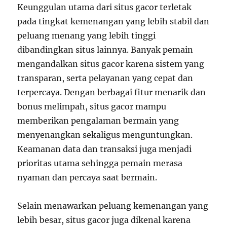
Keunggulan utama dari situs gacor terletak
pada tingkat kemenangan yang lebih stabil dan
peluang menang yang lebih tinggi
dibandingkan situs lainnya. Banyak pemain
mengandalkan situs gacor karena sistem yang
transparan, serta pelayanan yang cepat dan
terpercaya. Dengan berbagai fitur menarik dan
bonus melimpah, situs gacor mampu
memberikan pengalaman bermain yang
menyenangkan sekaligus menguntungkan.
Keamanan data dan transaksi juga menjadi
prioritas utama sehingga pemain merasa
nyaman dan percaya saat bermain.
Selain menawarkan peluang kemenangan yang
lebih besar, situs gacor juga dikenal karena