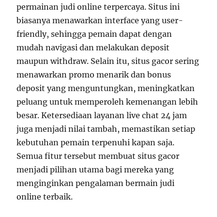
permainan judi online terpercaya. Situs ini
biasanya menawarkan interface yang user-
friendly, sehingga pemain dapat dengan
mudah navigasi dan melakukan deposit
maupun withdraw. Selain itu, situs gacor sering
menawarkan promo menarik dan bonus
deposit yang menguntungkan, meningkatkan
peluang untuk memperoleh kemenangan lebih
besar. Ketersediaan layanan live chat 24 jam
juga menjadi nilai tambah, memastikan setiap
kebutuhan pemain terpenuhi kapan saja.
Semua fitur tersebut membuat situs gacor
menjadi pilihan utama bagi mereka yang
menginginkan pengalaman bermain judi
online terbaik.