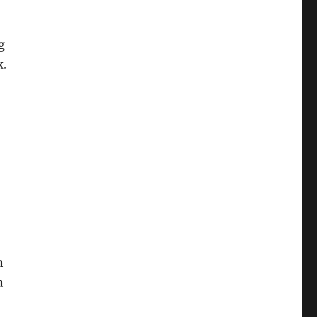
g
k.
n
n