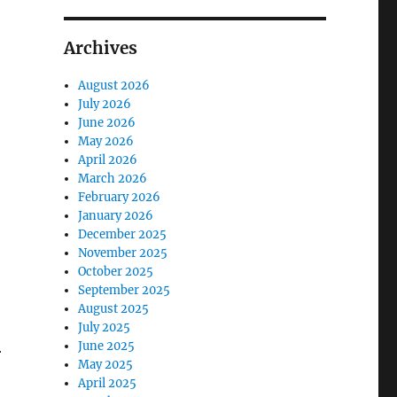
Archives
August 2026
July 2026
June 2026
May 2026
April 2026
March 2026
February 2026
January 2026
December 2025
November 2025
October 2025
September 2025
August 2025
July 2025
June 2025
r
May 2025
April 2025