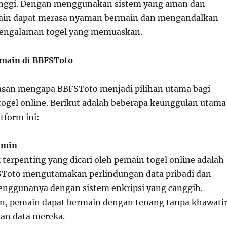
tinggi. Dengan menggunakan sistem yang aman dan
main dapat merasa nyaman bermain dan mengandalkan
 pengalaman togel yang memuaskan.
main di BBFSToto
asan mengapa BBFSToto menjadi pilihan utama bagi
ogel online. Berikut adalah beberapa keunggulan utama
atform ini:
amin
 terpenting yang dicari oleh pemain togel online adalah
Toto mengutamakan perlindungan data pribadi dan
penggunanya dengan sistem enkripsi yang canggih.
n, pemain dapat bermain dengan tenang tanpa khawati
an data mereka.