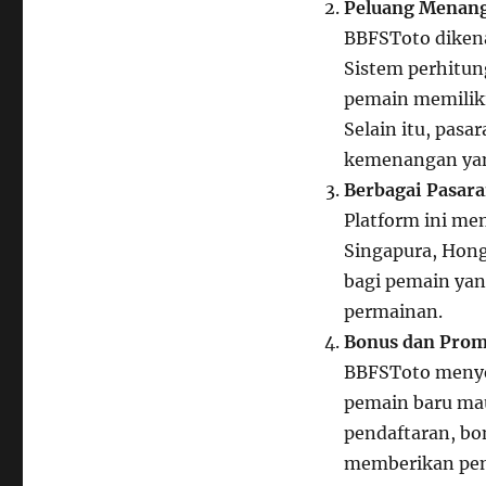
Peluang Menang
BBFSToto diken
Sistem perhitun
pemain memilik
Selain itu, pas
kemenangan yang
Berbagai Pasara
Platform ini men
Singapura, Hong
bagi pemain yan
permainan.
Bonus dan Prom
BBFSToto menye
pemain baru mau
pendaftaran, bo
memberikan pen