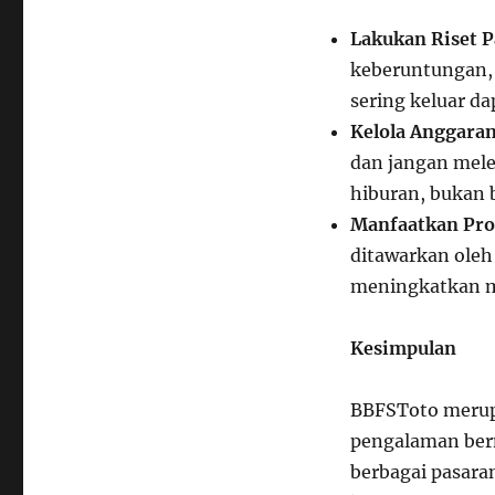
Lakukan Riset 
keberuntungan,
sering keluar d
Kelola Anggaran
dan jangan mele
hiburan, bukan b
Manfaatkan Pr
ditawarkan oleh
meningkatkan mo
Kesimpulan
BBFSToto merupa
pengalaman ber
berbagai pasara