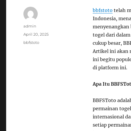
bbfstoto
telah m
Indonesia, men
Author
admin
menyenangkan b
Posted
April 20, 2025
togel dari dalam
on
Tags
bbfstoto
cukup besar, BB
Artikel ini aka
ini begitu popu
di platform ini.
Apa Itu BBFSTo
BBFSToto adalah
permainan togel,
internasional d
setiap permaina