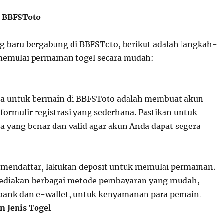
i BBFSToto
g baru bergabung di BBFSToto, berikut adalah langkah-
memulai permainan togel secara mudah:
a untuk bermain di BBFSToto adalah membuat akun
formulir registrasi yang sederhana. Pastikan untuk
 yang benar dan valid agar akun Anda dapat segera
l mendaftar, lakukan deposit untuk memulai permainan.
diakan berbagai metode pembayaran yang mudah,
r bank dan e-wallet, untuk kenyamanan para pemain.
n Jenis Togel