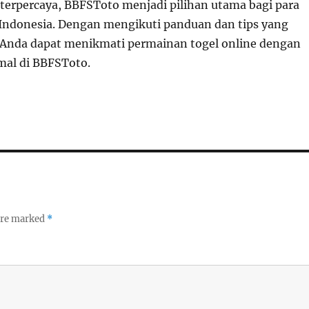
erpercaya, BBFSToto menjadi pilihan utama bagi para
 Indonesia. Dengan mengikuti panduan dan tips yang
, Anda dapat menikmati permainan togel online dengan
mal di BBFSToto.
 are marked
*