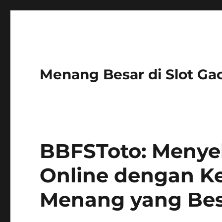
Menang Besar di Slot Gac
BBFSToto: Menye
Online dengan K
Menang yang Be