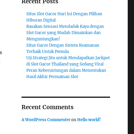
Recent Posts
Situs Slot Gacor Hari Ini Dengan Pilihan
Hiburan Digital
Rasakan Sensasi Mendadak Kaya dengan
Slot Gacor yang Mudah Dimainkan dan
Menguntungkan!
Situs Gacor Dengan Sistem Keamanan
Terbaik Untuk Pemula
s
Uji Strategi Jitu untuk Mendapatkan Jackpot
k
di Slot Gacor Thailand yang Sedang Viral
Peran Keberuntungan dalam Menentukan
Hasil Akhir Permainan Slot
Recent Comments
A WordPress Commenter
on
Hello world!