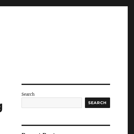
Search
g
SEARCH