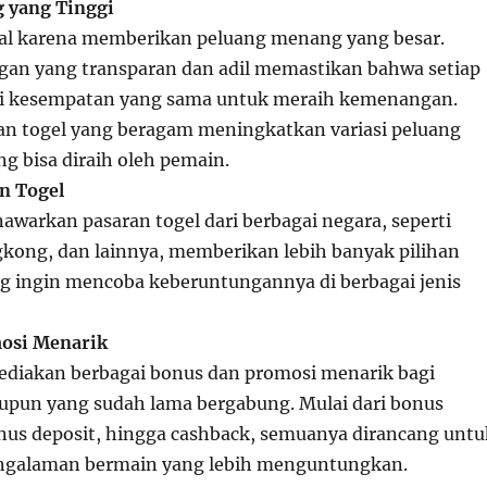
 yang Tinggi
al karena memberikan peluang menang yang besar.
gan yang transparan dan adil memastikan bahwa setiap
i kesempatan yang sama untuk meraih kemenangan.
aran togel yang beragam meningkatkan variasi peluang
 bisa diraih oleh pemain.
n Togel
awarkan pasaran togel dari berbagai negara, seperti
kong, dan lainnya, memberikan lebih banyak pilihan
g ingin mencoba keberuntungannya di berbagai jenis
osi Menarik
diakan berbagai bonus dan promosi menarik bagi
pun yang sudah lama bergabung. Mulai dari bonus
nus deposit, hingga cashback, semuanya dirancang untu
galaman bermain yang lebih menguntungkan.