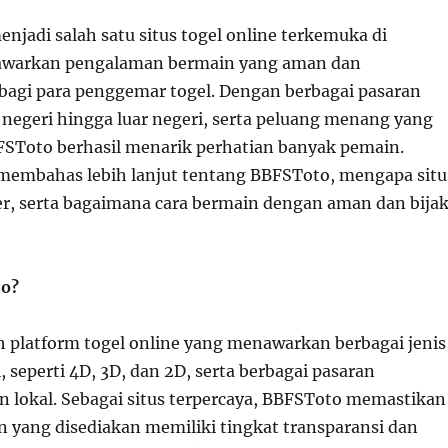
enjadi salah satu situs togel online terkemuka di
awarkan pengalaman bermain yang aman dan
agi para penggemar togel. Dengan berbagai pasaran
 negeri hingga luar negeri, serta peluang menang yang
FSToto berhasil menarik perhatian banyak pemain.
n membahas lebih lanjut tentang BBFSToto, mengapa situ
ler, serta bagaimana cara bermain dengan aman dan bija
to?
 platform togel online yang menawarkan berbagai jenis
 seperti 4D, 3D, dan 2D, serta berbagai pasaran
an lokal. Sebagai situs terpercaya, BBFSToto memastikan
n yang disediakan memiliki tingkat transparansi dan