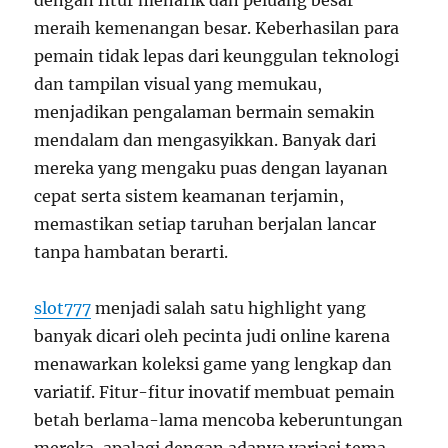
dengan fitur menarik dan peluang besar
meraih kemenangan besar. Keberhasilan para
pemain tidak lepas dari keunggulan teknologi
dan tampilan visual yang memukau,
menjadikan pengalaman bermain semakin
mendalam dan mengasyikkan. Banyak dari
mereka yang mengaku puas dengan layanan
cepat serta sistem keamanan terjamin,
memastikan setiap taruhan berjalan lancar
tanpa hambatan berarti.
slot777
menjadi salah satu highlight yang
banyak dicari oleh pecinta judi online karena
menawarkan koleksi game yang lengkap dan
variatif. Fitur-fitur inovatif membuat pemain
betah berlama-lama mencoba keberuntungan