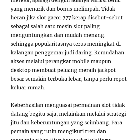
mereka, apalagi dengan adanya variasi tema
yang menarik dan bonus melimpah. Tidak
heran jika slot gacor 777 kerap disebut-sebut
sebagai salah satu mesin slot paling
menguntungkan dan mudah menang,
sehingga popularitasnya terus meningkat di
kalangan penggemar judi daring. Kemudahan
akses melalui perangkat mobile maupun
desktop membuat peluang meraih jackpot
besar semakin terbuka lebar, tanpa perlu repot
keluar rumah.
Keberhasilan menguasai permainan slot tidak
datang begitu saja, melainkan melalui strategi
jitu dan keberuntungan yang seimbang. Para
pemain yang rutin mengikuti tren dan