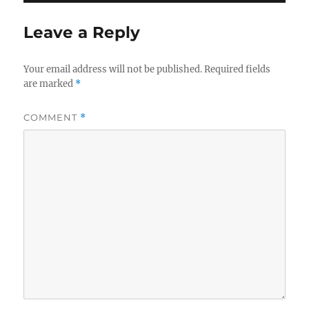
Leave a Reply
Your email address will not be published.
Required fields
are marked
*
COMMENT
*