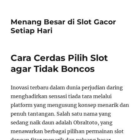
Menang Besar di Slot Gacor
Setiap Hari
Cara Cerdas Pilih Slot
agar Tidak Boncos
Inovasi terbaru dalam dunia perjudian daring
menghadirkan sensasi tiada tara melalui
platform yang mengusung konsep menarik dan
penuh tantangan. Salah satu nama yang
sedang naik daun adalah Obraltoto, yang
menawarkan berbagai pilihan permainan slot