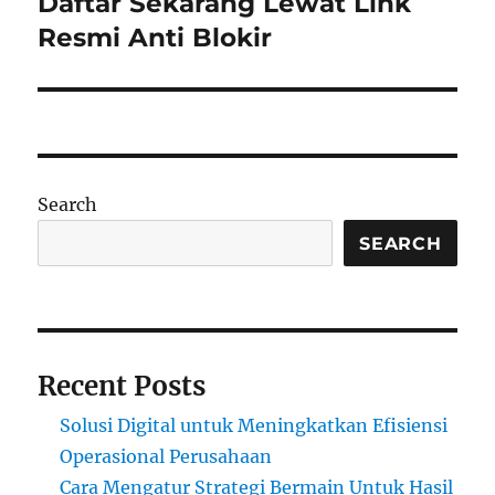
Daftar Sekarang Lewat Link
Next
post:
Resmi Anti Blokir
Search
SEARCH
Recent Posts
Solusi Digital untuk Meningkatkan Efisiensi
Operasional Perusahaan
Cara Mengatur Strategi Bermain Untuk Hasil