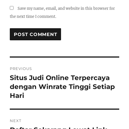
Save my name, email, and website in this browser for
the next time I comment.
Post
PREVIOUS
navigation
Situs Judi Online Terpercaya
Previous
post:
dengan Winrate Tinggi Setiap
Hari
NEXT