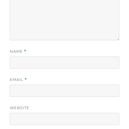
NAME
*
EMAIL
*
WEBSITE