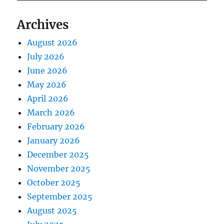
Archives
August 2026
July 2026
June 2026
May 2026
April 2026
March 2026
February 2026
January 2026
December 2025
November 2025
October 2025
September 2025
August 2025