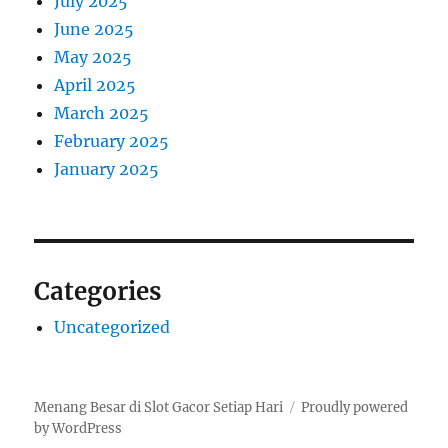
July 2025
June 2025
May 2025
April 2025
March 2025
February 2025
January 2025
Categories
Uncategorized
Menang Besar di Slot Gacor Setiap Hari
Proudly powered
by WordPress