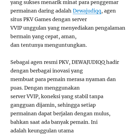
yang sukses menarik minat para penggemar
permainan daring adalah
Dewajudiqq
, agen
situs PKV Games dengan server
VVIP unggulan yang menyediakan pengalaman
bermain yang cepat, aman,
dan tentunya menguntungkan.
Sebagai agen resmi PKV, DEWAJUDIQQ hadir
dengan berbagai inovasi yang
membuat para pemain merasa nyaman dan
puas. Dengan menggunakan
server VVIP, koneksi yang stabil tanpa
gangguan dijamin, sehingga setiap
permainan dapat berjalan dengan mulus,
bahkan saat ada banyak pemain. Ini
adalah keunggulan utama