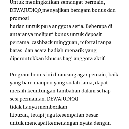
Untuk meningkatkan semangat bermain,
DEWAJUDIQQ menyajikan beragam bonus dan
promosi
harian untuk para anggota setia. Beberapa di
antaranya meliputi bonus untuk deposit
pertama, cashback mingguan, referral tanpa
batas, dan acara hadiah menarik yang
diperuntukkan khusus bagi anggota aktif.
Program bonus ini dirancang agar pemain, baik
yang baru maupun yang sudah lama, dapat
meraih keuntungan tambahan dalam setiap
sesi permainan. DEWAJUDIQQ
tidak hanya memberikan
hiburan, tetapi juga kesempatan besar
untuk mencapai kemenangan nyata dengan