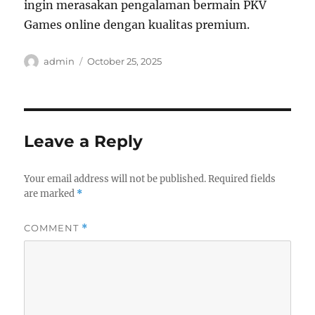
ingin merasakan pengalaman bermain PKV
Games online dengan kualitas premium.
Author
Posted
admin
October 25, 2025
on
Leave a Reply
Your email address will not be published.
Required fields
are marked
*
COMMENT
*