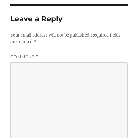
Leave a Reply
Your email address will not be published.
Required fields
are marked
*
COMMENT
*