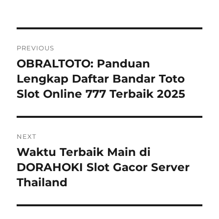
Post
PREVIOUS
navigation
OBRALTOTO: Panduan
Previous
post:
Lengkap Daftar Bandar Toto
Slot Online 777 Terbaik 2025
NEXT
Waktu Terbaik Main di
Next
post:
DORAHOKI Slot Gacor Server
Thailand