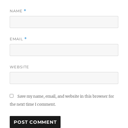
NAME
*
EMAIL
*
WEBSITE
Save my name, email, and website in this browser for
the next time I comment.