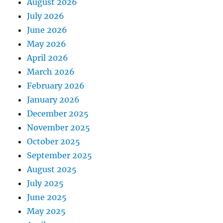
August 2026
July 2026
June 2026
May 2026
April 2026
March 2026
February 2026
January 2026
December 2025
November 2025
October 2025
September 2025
August 2025
July 2025
June 2025
May 2025