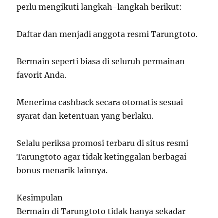
perlu mengikuti langkah-langkah berikut:
Daftar dan menjadi anggota resmi Tarungtoto.
Bermain seperti biasa di seluruh permainan
favorit Anda.
Menerima cashback secara otomatis sesuai
syarat dan ketentuan yang berlaku.
Selalu periksa promosi terbaru di situs resmi
Tarungtoto agar tidak ketinggalan berbagai
bonus menarik lainnya.
Kesimpulan
Bermain di Tarungtoto tidak hanya sekadar