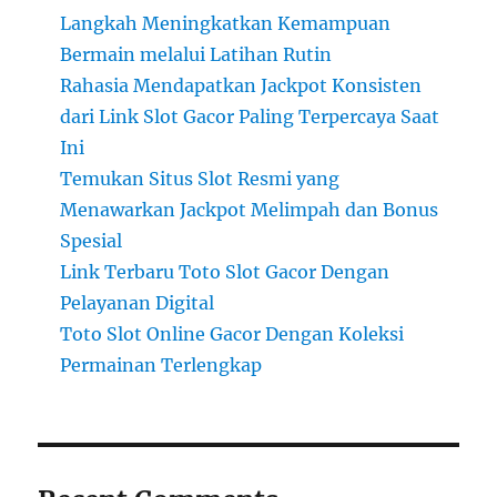
Langkah Meningkatkan Kemampuan
Bermain melalui Latihan Rutin
Rahasia Mendapatkan Jackpot Konsisten
dari Link Slot Gacor Paling Terpercaya Saat
Ini
Temukan Situs Slot Resmi yang
Menawarkan Jackpot Melimpah dan Bonus
Spesial
Link Terbaru Toto Slot Gacor Dengan
Pelayanan Digital
Toto Slot Online Gacor Dengan Koleksi
Permainan Terlengkap