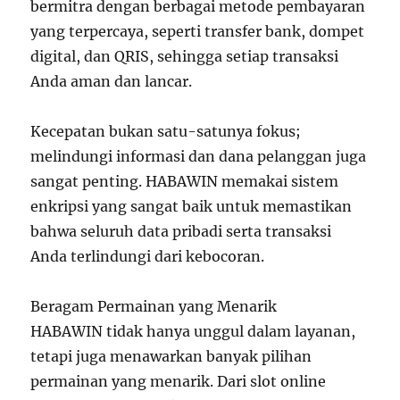
bermitra dengan berbagai metode pembayaran
yang terpercaya, seperti transfer bank, dompet
digital, dan QRIS, sehingga setiap transaksi
Anda aman dan lancar.
Kecepatan bukan satu-satunya fokus;
melindungi informasi dan dana pelanggan juga
sangat penting. HABAWIN memakai sistem
enkripsi yang sangat baik untuk memastikan
bahwa seluruh data pribadi serta transaksi
Anda terlindungi dari kebocoran.
Beragam Permainan yang Menarik
HABAWIN tidak hanya unggul dalam layanan,
tetapi juga menawarkan banyak pilihan
permainan yang menarik. Dari slot online