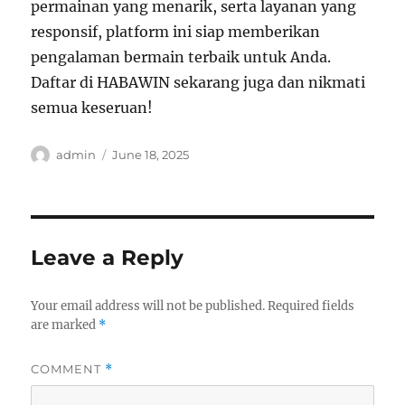
permainan yang menarik, serta layanan yang
responsif, platform ini siap memberikan
pengalaman bermain terbaik untuk Anda.
Daftar di HABAWIN sekarang juga dan nikmati
semua keseruan!
Author
Posted
admin
June 18, 2025
on
Leave a Reply
Your email address will not be published.
Required fields
are marked
*
COMMENT
*