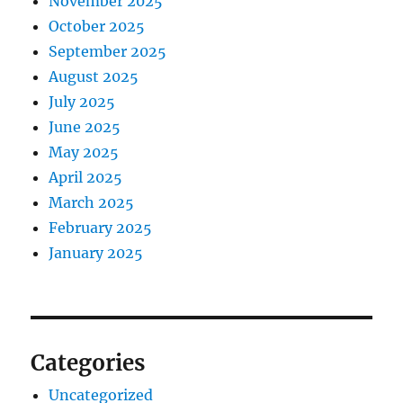
November 2025
October 2025
September 2025
August 2025
July 2025
June 2025
May 2025
April 2025
March 2025
February 2025
January 2025
Categories
Uncategorized