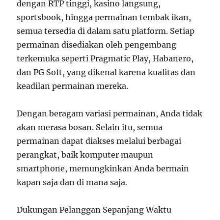
dengan RTP tinggi, kasino langsung,
sportsbook, hingga permainan tembak ikan,
semua tersedia di dalam satu platform. Setiap
permainan disediakan oleh pengembang
terkemuka seperti Pragmatic Play, Habanero,
dan PG Soft, yang dikenal karena kualitas dan
keadilan permainan mereka.
Dengan beragam variasi permainan, Anda tidak
akan merasa bosan. Selain itu, semua
permainan dapat diakses melalui berbagai
perangkat, baik komputer maupun
smartphone, memungkinkan Anda bermain
kapan saja dan di mana saja.
Dukungan Pelanggan Sepanjang Waktu