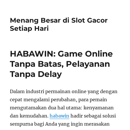
Menang Besar di Slot Gacor
Setiap Hari
HABAWIN: Game Online
Tanpa Batas, Pelayanan
Tanpa Delay
Dalam industri permainan online yang dengan
cepat mengalami perubahan, para pemain
mengutamakan dua hal utama: kenyamanan
dan kemudahan.
habawin
hadir sebagai solusi
sempurna bagi Anda yang ingin merasakan