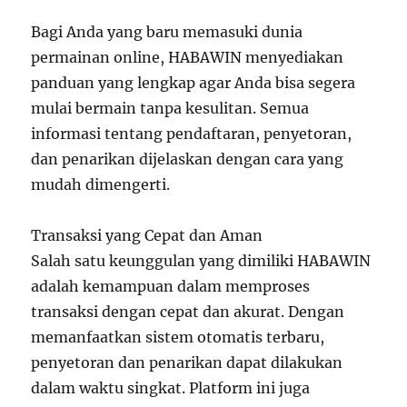
Bagi Anda yang baru memasuki dunia
permainan online, HABAWIN menyediakan
panduan yang lengkap agar Anda bisa segera
mulai bermain tanpa kesulitan. Semua
informasi tentang pendaftaran, penyetoran,
dan penarikan dijelaskan dengan cara yang
mudah dimengerti.
Transaksi yang Cepat dan Aman
Salah satu keunggulan yang dimiliki HABAWIN
adalah kemampuan dalam memproses
transaksi dengan cepat dan akurat. Dengan
memanfaatkan sistem otomatis terbaru,
penyetoran dan penarikan dapat dilakukan
dalam waktu singkat. Platform ini juga