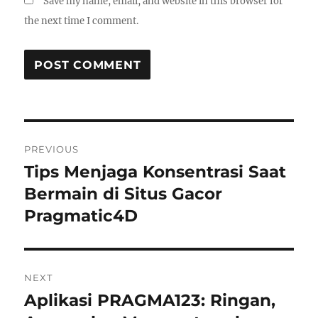
Save my name, email, and website in this browser for
the next time I comment.
Post
PREVIOUS
navigation
Tips Menjaga Konsentrasi Saat
Previous
post:
Bermain di Situs Gacor
Pragmatic4D
NEXT
Aplikasi PRAGMA123: Ringan,
Next