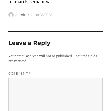
nikmati keseruannya!
Author
Posted
admin
June 23, 2025
on
Leave a Reply
Your email address will not be published.
Required fields
are marked
*
COMMENT
*