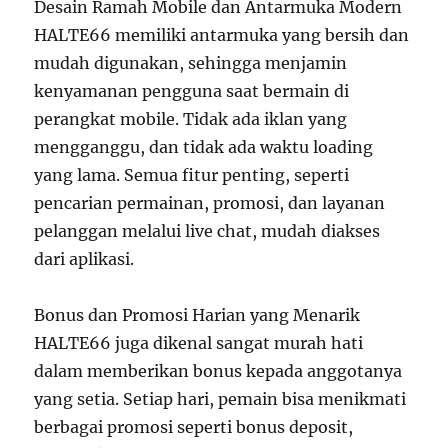
Desain Ramah Mobile dan Antarmuka Modern
HALTE66 memiliki antarmuka yang bersih dan
mudah digunakan, sehingga menjamin
kenyamanan pengguna saat bermain di
perangkat mobile. Tidak ada iklan yang
mengganggu, dan tidak ada waktu loading
yang lama. Semua fitur penting, seperti
pencarian permainan, promosi, dan layanan
pelanggan melalui live chat, mudah diakses
dari aplikasi.
Bonus dan Promosi Harian yang Menarik
HALTE66 juga dikenal sangat murah hati
dalam memberikan bonus kepada anggotanya
yang setia. Setiap hari, pemain bisa menikmati
berbagai promosi seperti bonus deposit,