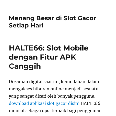
Menang Besar di Slot Gacor
Setiap Hari
HALTE66: Slot Mobile
dengan Fitur APK
Canggih
Di zaman digital saat ini, kemudahan dalam
mengakses hiburan online menjadi sesuatu
yang sangat dicari oleh banyak pengguna.
download aplikasi slot gacor disini
HALTE66
muncul sebagai opsi terbaik bagi penggemar