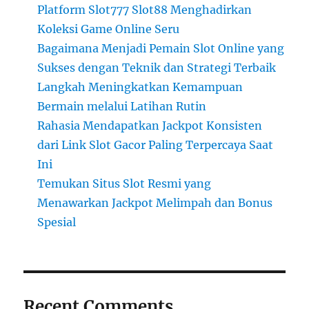
Platform Slot777 Slot88 Menghadirkan
Koleksi Game Online Seru
Bagaimana Menjadi Pemain Slot Online yang
Sukses dengan Teknik dan Strategi Terbaik
Langkah Meningkatkan Kemampuan
Bermain melalui Latihan Rutin
Rahasia Mendapatkan Jackpot Konsisten
dari Link Slot Gacor Paling Terpercaya Saat
Ini
Temukan Situs Slot Resmi yang
Menawarkan Jackpot Melimpah dan Bonus
Spesial
Recent Comments