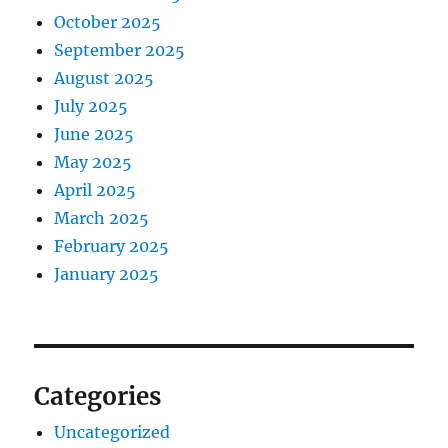
October 2025
September 2025
August 2025
July 2025
June 2025
May 2025
April 2025
March 2025
February 2025
January 2025
Categories
Uncategorized