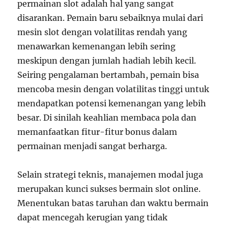
permainan slot adalah hal yang sangat
disarankan. Pemain baru sebaiknya mulai dari
mesin slot dengan volatilitas rendah yang
menawarkan kemenangan lebih sering
meskipun dengan jumlah hadiah lebih kecil.
Seiring pengalaman bertambah, pemain bisa
mencoba mesin dengan volatilitas tinggi untuk
mendapatkan potensi kemenangan yang lebih
besar. Di sinilah keahlian membaca pola dan
memanfaatkan fitur-fitur bonus dalam
permainan menjadi sangat berharga.
Selain strategi teknis, manajemen modal juga
merupakan kunci sukses bermain slot online.
Menentukan batas taruhan dan waktu bermain
dapat mencegah kerugian yang tidak