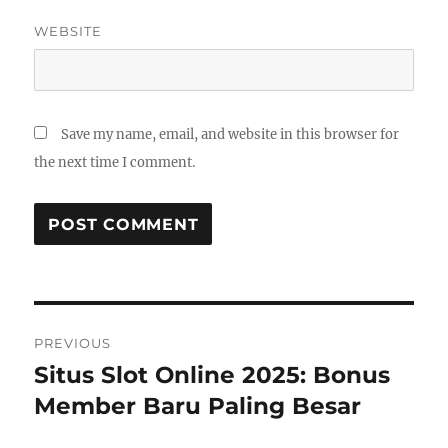
WEBSITE
Save my name, email, and website in this browser for
the next time I comment.
Post
PREVIOUS
navigation
Situs Slot Online 2025: Bonus
Previous
post:
Member Baru Paling Besar