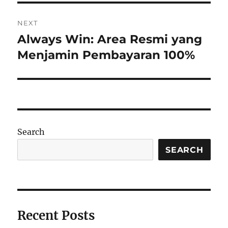
NEXT
Always Win: Area Resmi yang
Next
post:
Menjamin Pembayaran 100%
Search
SEARCH
Recent Posts