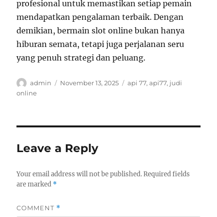
profesional untuk memastikan setiap pemain
mendapatkan pengalaman terbaik. Dengan
demikian, bermain slot online bukan hanya
hiburan semata, tetapi juga perjalanan seru
yang penuh strategi dan peluang.
Author
Posted
Tags
admin
November 13, 2025
api 77
,
api77
,
judi
on
online
Leave a Reply
Your email address will not be published.
Required fields
are marked
*
COMMENT
*