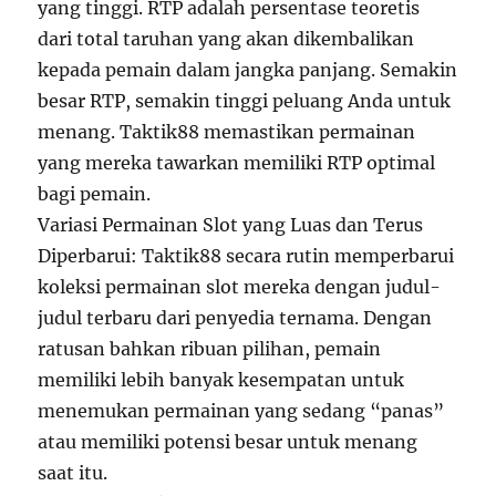
yang tinggi. RTP adalah persentase teoretis
dari total taruhan yang akan dikembalikan
kepada pemain dalam jangka panjang. Semakin
besar RTP, semakin tinggi peluang Anda untuk
menang. Taktik88 memastikan permainan
yang mereka tawarkan memiliki RTP optimal
bagi pemain.
Variasi Permainan Slot yang Luas dan Terus
Diperbarui: Taktik88 secara rutin memperbarui
koleksi permainan slot mereka dengan judul-
judul terbaru dari penyedia ternama. Dengan
ratusan bahkan ribuan pilihan, pemain
memiliki lebih banyak kesempatan untuk
menemukan permainan yang sedang “panas”
atau memiliki potensi besar untuk menang
saat itu.