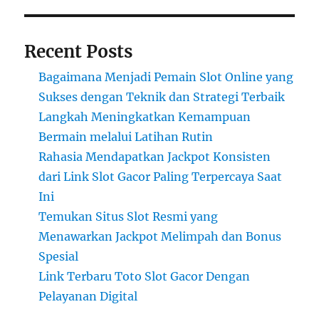
Recent Posts
Bagaimana Menjadi Pemain Slot Online yang
Sukses dengan Teknik dan Strategi Terbaik
Langkah Meningkatkan Kemampuan
Bermain melalui Latihan Rutin
Rahasia Mendapatkan Jackpot Konsisten
dari Link Slot Gacor Paling Terpercaya Saat
Ini
Temukan Situs Slot Resmi yang
Menawarkan Jackpot Melimpah dan Bonus
Spesial
Link Terbaru Toto Slot Gacor Dengan
Pelayanan Digital