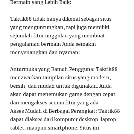
Bermain yang Lebih Baik:
Taktik88 tidak hanya dikenal sebagai situs
yang menguntungkan, tapi juga memiliki
sejumlah fitur unggulan yang membuat
pengalaman bermain Anda semakin
menyenangkan dan nyaman:
Antarmuka yang Ramah Pengguna: Taktik88
menawarkan tampilan situs yang modern,
bersih, dan mudah untuk digunakan. Anda
akan dapat menemukan game dengan cepat
dan mengakses semua fitur yang ada.
Akses Mudah di Berbagai Perangkat: Taktik88
dapat diakses dari komputer desktop, laptop,
tablet, maupun smartphone. Situs ini