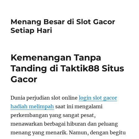
Menang Besar di Slot Gacor
Setiap Hari
Kemenangan Tanpa
Tanding di Taktik88 Situs
Gacor
Dunia perjudian slot online
login slot gacor
hadiah melimpah
saat ini mengalami
perkembangan yang sangat pesat,
menawarkan berbagai hiburan dan peluang
menang yang menarik. Namun, dengan begitu