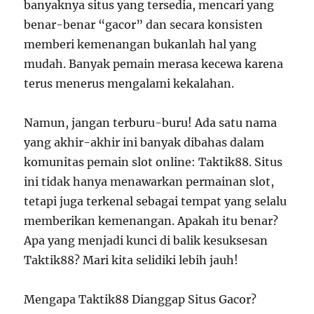
banyaknya situs yang tersedia, mencari yang
benar-benar “gacor” dan secara konsisten
memberi kemenangan bukanlah hal yang
mudah. Banyak pemain merasa kecewa karena
terus menerus mengalami kekalahan.
Namun, jangan terburu-buru! Ada satu nama
yang akhir-akhir ini banyak dibahas dalam
komunitas pemain slot online: Taktik88. Situs
ini tidak hanya menawarkan permainan slot,
tetapi juga terkenal sebagai tempat yang selalu
memberikan kemenangan. Apakah itu benar?
Apa yang menjadi kunci di balik kesuksesan
Taktik88? Mari kita selidiki lebih jauh!
Mengapa Taktik88 Dianggap Situs Gacor?