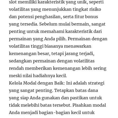
slot memiliki karakteristik yang unik, seperti
volatilitas yang menunjukkan tingkat risiko
dan potensi penghasilan, serta fitur bonus
yang tersedia. Sebelum mulai bermain, sangat
penting untuk memahami karakteristik dari
permainan yang Anda pilih. Permainan dengan
volatilitas tinggi biasanya menawarkan
kemenangan besar, tetapi jarang terjadi,
sedangkan permainan dengan volatilitas
rendah memberikan kemenangan lebih sering
meski nilai hadiahnya kecil.
Kelola Modal dengan Baik: Ini adalah strategi
yang sangat penting. Tetapkan batas dana
yang siap Anda gunakan dan pastikan untuk
tidak melebihi batas tersebut. Pisahkan modal
Anda menjadi bagian-bagian kecil untuk