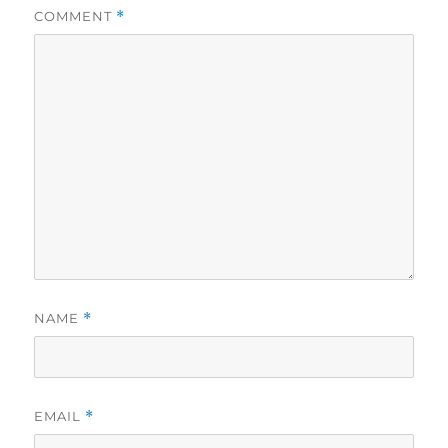
COMMENT
*
NAME
*
EMAIL
*