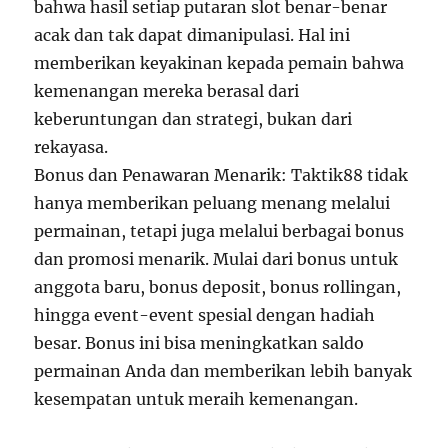
bahwa hasil setiap putaran slot benar-benar
acak dan tak dapat dimanipulasi. Hal ini
memberikan keyakinan kepada pemain bahwa
kemenangan mereka berasal dari
keberuntungan dan strategi, bukan dari
rekayasa.
Bonus dan Penawaran Menarik: Taktik88 tidak
hanya memberikan peluang menang melalui
permainan, tetapi juga melalui berbagai bonus
dan promosi menarik. Mulai dari bonus untuk
anggota baru, bonus deposit, bonus rollingan,
hingga event-event spesial dengan hadiah
besar. Bonus ini bisa meningkatkan saldo
permainan Anda dan memberikan lebih banyak
kesempatan untuk meraih kemenangan.