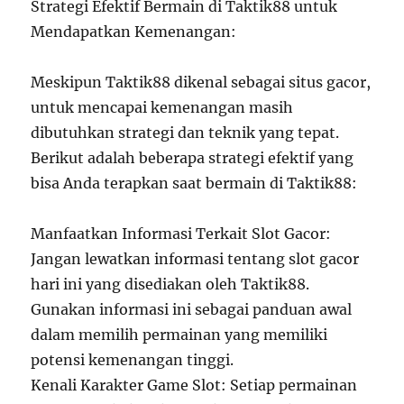
Strategi Efektif Bermain di Taktik88 untuk
Mendapatkan Kemenangan:
Meskipun Taktik88 dikenal sebagai situs gacor,
untuk mencapai kemenangan masih
dibutuhkan strategi dan teknik yang tepat.
Berikut adalah beberapa strategi efektif yang
bisa Anda terapkan saat bermain di Taktik88:
Manfaatkan Informasi Terkait Slot Gacor:
Jangan lewatkan informasi tentang slot gacor
hari ini yang disediakan oleh Taktik88.
Gunakan informasi ini sebagai panduan awal
dalam memilih permainan yang memiliki
potensi kemenangan tinggi.
Kenali Karakter Game Slot: Setiap permainan