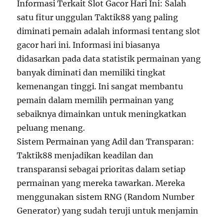
Informasi Terkait Slot Gacor Hari Ini: Salah
satu fitur unggulan Taktik88 yang paling
diminati pemain adalah informasi tentang slot
gacor hari ini. Informasi ini biasanya
didasarkan pada data statistik permainan yang
banyak diminati dan memiliki tingkat
kemenangan tinggi. Ini sangat membantu
pemain dalam memilih permainan yang
sebaiknya dimainkan untuk meningkatkan
peluang menang.
Sistem Permainan yang Adil dan Transparan:
Taktik88 menjadikan keadilan dan
transparansi sebagai prioritas dalam setiap
permainan yang mereka tawarkan. Mereka
menggunakan sistem RNG (Random Number
Generator) yang sudah teruji untuk menjamin