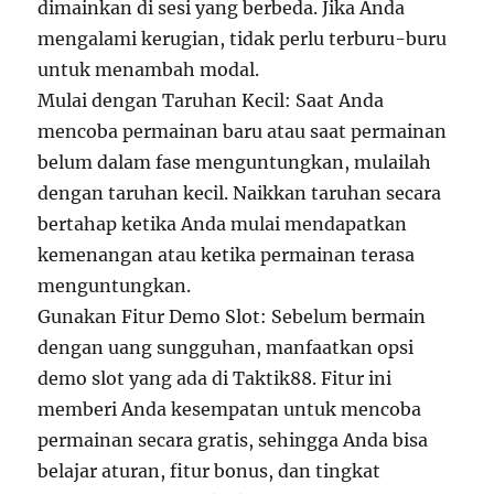
dimainkan di sesi yang berbeda. Jika Anda
mengalami kerugian, tidak perlu terburu-buru
untuk menambah modal.
Mulai dengan Taruhan Kecil: Saat Anda
mencoba permainan baru atau saat permainan
belum dalam fase menguntungkan, mulailah
dengan taruhan kecil. Naikkan taruhan secara
bertahap ketika Anda mulai mendapatkan
kemenangan atau ketika permainan terasa
menguntungkan.
Gunakan Fitur Demo Slot: Sebelum bermain
dengan uang sungguhan, manfaatkan opsi
demo slot yang ada di Taktik88. Fitur ini
memberi Anda kesempatan untuk mencoba
permainan secara gratis, sehingga Anda bisa
belajar aturan, fitur bonus, dan tingkat