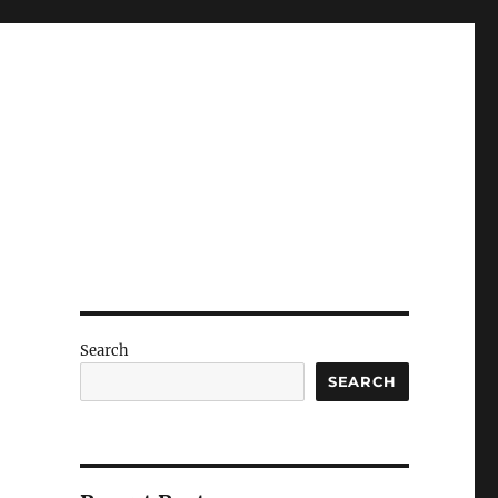
Search
SEARCH