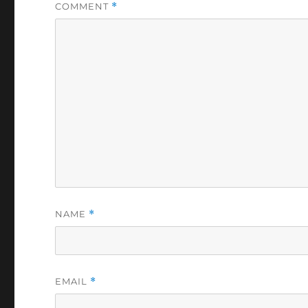
COMMENT
*
NAME
*
EMAIL
*