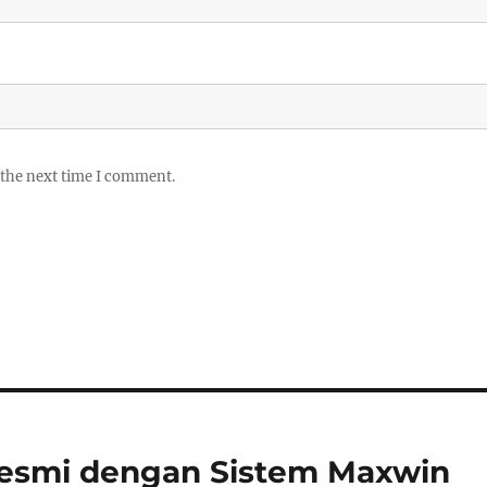
 the next time I comment.
 Resmi dengan Sistem Maxwin