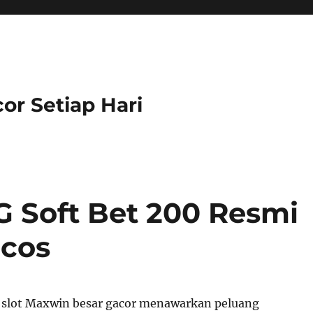
or Setiap Hari
G Soft Bet 200 Resmi
cos
 slot Maxwin besar gacor menawarkan peluang