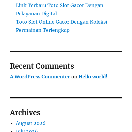
Link Terbaru Toto Slot Gacor Dengan
Pelayanan Digital
Toto Slot Online Gacor Dengan Koleksi
Permainan Terlengkap
Recent Comments
A WordPress Commenter
on
Hello world!
Archives
August 2026
July 2026