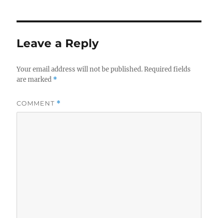
Leave a Reply
Your email address will not be published.
Required fields
are marked
*
COMMENT
*