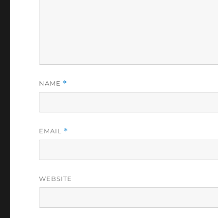
NAME
*
EMAIL
*
WEBSITE