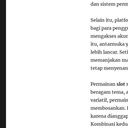
dan sistem perm
Selain itu, pla
bagi para pengg
mengakses akun 
itu, antarmuka
lebih lancar. Se
memanjakan mat
tetap menyenan
Permainan
slot
s
beragam tema, 
variatif, perma
membosankan. Di
karena dianggap
Kombinasi kedua