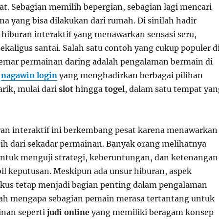
t. Sebagian memilih bepergian, sebagian lagi mencari
a yang bisa dilakukan dari rumah. Di sinilah hadir
 hiburan interaktif yang menawarkan sensasi seru,
kaligus santai. Salah satu contoh yang cukup populer d
emar permainan daring adalah pengalaman bermain di
i
nagawin login
yang menghadirkan berbagai pilihan
ik, mulai dari
slot
hingga
togel
, dalam satu tempat yan
n interaktif ini berkembang pesat karena menawarkan
bih dari sekadar permainan. Banyak orang melihatnya
untuk menguji strategi, keberuntungan, dan ketenangan
 keputusan. Meskipun ada unsur hiburan, aspek
fokus tetap menjadi bagian penting dalam pengalaman
ulah mengapa sebagian pemain merasa tertantang untuk
nan seperti
judi online
yang memiliki beragam konsep