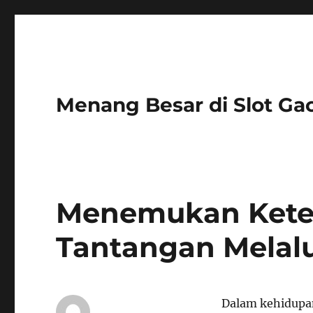
Menang Besar di Slot Gac
Menemukan Kete
Tantangan Melalui
Dalam kehidupan