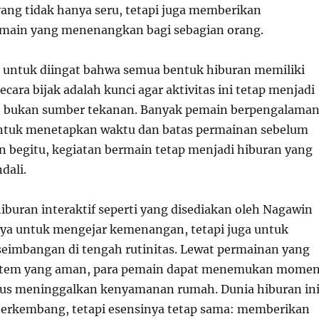
ang tidak hanya seru, tetapi juga memberikan
main yang menenangkan bagi sebagian orang.
untuk diingat bahwa semua bentuk hiburan memiliki
ecara bijak adalah kunci agar aktivitas ini tetap menjadi
i, bukan sumber tekanan. Banyak pemain berpengalama
tuk menetapkan waktu dan batas permainan sebelum
 begitu, kegiatan bermain tetap menjadi hiburan yang
dali.
iburan interaktif seperti yang disediakan oleh Nagawin
ya untuk mengejar kemenangan, tetapi juga untuk
imbangan di tengah rutinitas. Lewat permainan yang
stem yang aman, para pemain dapat menemukan mome
rus meninggalkan kenyamanan rumah. Dunia hiburan in
erkembang, tetapi esensinya tetap sama: memberikan