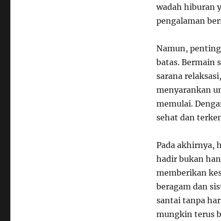
wadah hiburan y
pengalaman ber
Namun, penting 
batas. Bermain s
sarana relaksas
menyarankan un
memulai. Dengan
sehat dan terken
Pada akhirnya, h
hadir bukan han
memberikan kese
beragam dan si
santai tanpa ha
mungkin terus b